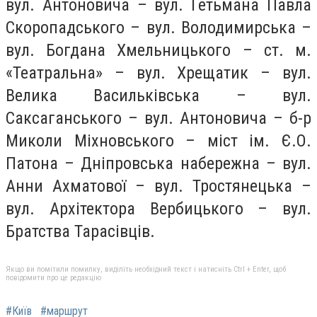
вул. Антоновича – вул. Гетьмана Павла
Скоропадського – вул. Володимирська –
вул. Богдана Хмельницького – ст. м.
«Театральна» – вул. Хрещатик – вул.
Велика Васильківська – вул.
Саксаганського – вул. Антоновича – б-р
Миколи Міхновського – міст ім. Є.О.
Патона – Дніпровська набережна – вул.
Анни Ахматової – вул. Тростянецька –
вул. Архітектора Вербицького – вул.
Братства Тарасівців.
Якщо ви помітили помилку, виділіть необхідний текст і натисніть Ctrl + Enter, щоб
повідомити про це редакцію
#Київ
#маршрут