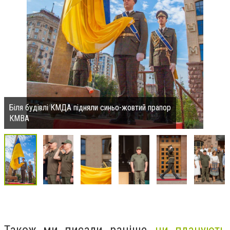
Біля будівлі КМДА підняли синьо-жовтий прапор
КМВА