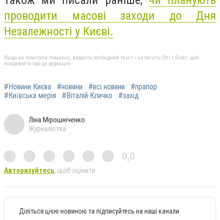
Також ми писали раніше,
чи планують
проводити масові заходи до Дня
Незалежності у Києві.
Якщо ви помітили помилку, виділіть необхідний текст і натисніть Ctrl + Enter, щоб
повідомити про це редакцію
#Новини Києва
#новини
#всі новини
#прапор
#Київська мерія
#Віталій Кличко
#захід
Ліна Мірошніченко
Журналістка
0,0
Авторизуйтесь
, щоб оцінити
Діліться цією новиною та підписуйтесь на наші канали