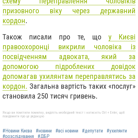
схему переправлення чоловіків
призовного віку через державний
кордон
.
Також писали про те, що
у Києві
правоохоронці викрили чоловіка із
посвідченням адвоката, який за
допомогою підроблених довідок
допомагав ухилянтам переправлятись за
кордон.
Загальна вартість таких «послуг»
становила 250 тисяч гривень.
Якщо ви помітили помилку, виділіть необхідний текст і натисніть Ctrl + Enter, щоб
повідомити про це редакцію
#Новини Києва
#новини
#всі новини
#депутати
#ухилянти
#розслідування
#ДБР