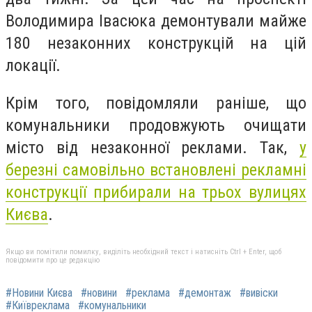
Володимира Івасюка демонтували майже
180 незаконних конструкцій на цій
локації.
Крім того, повідомляли раніше, що
комунальники продовжують очищати
місто від незаконної реклами. Так,
у
березні самовільно встановлені рекламні
конструкції прибирали на трьох вулицях
Києва
.
Якщо ви помітили помилку, виділіть необхідний текст і натисніть Ctrl + Enter, щоб
повідомити про це редакцію
#Новини Києва
#новини
#реклама
#демонтаж
#вивіски
#Київреклама
#комунальники