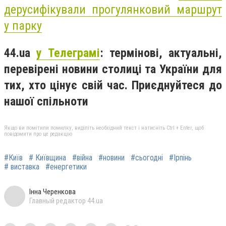
дерусифікували прогулянковий маршрут
у парку
44.ua
у Телеграмі
: термінові, актуальні,
перевірені новини столиці та України для
тих, хто цінує свій час. Приєднуйтеся до
нашої спільноти
Якщо ви помітили помилку, виділіть необхідний текст і натисніть Ctrl + Enter, щоб
повідомити про це редакцію
#Київ
# Київщина
#війна
#новини
#сьогодні
#Ірпінь
# виставка
#енергетики
Інна Черенкова
Главный редактор 44.ua