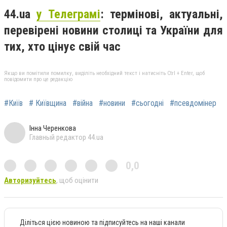
44.ua
у Телеграмі
: термінові, актуальні,
перевірені новини столиці та України для
тих, хто цінує свій час
Якщо ви помітили помилку, виділіть необхідний текст і натисніть Ctrl + Enter, щоб
повідомити про це редакцію
#Київ
# Київщина
#війна
#новини
#сьогодні
#псевдомінер
Інна Черенкова
Главный редактор 44.ua
0,0
Авторизуйтесь
, щоб оцінити
Діліться цією новиною та підписуйтесь на наші канали