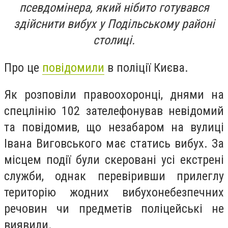
псевдомінера, який нібито готувався
здійснити вибух у Подільському районі
столиці.
Про це
повідомили
в поліції Києва.
Як розповіли правоохоронці, днями на
спецлінію 102 зателефонував невідомий
та повідомив, що незабаром на вулиці
Івана Виговського має статись вибух. За
місцем події були скеровані усі екстрені
служби, однак перевіривши прилеглу
територію жодних вибухонебезпечних
речовин чи предметів поліцейські не
виявили.