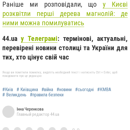
Раніше ми розповідали, що
у Києві
розквітли перші дерева магнолій: де
ними можна помилуватись
44.ua
у Телеграмі
: термінові, актуальні,
перевірені новини столиці та України для
тих, хто цінує свій час
Якщо ви помітили помилку, виділіть необхідний текст і натисніть Ctrl + Enter, щоб
повідомити про це редакцію
#Київ
# Київщина
#війна
#новини
#сьогодні
#КМВА
# Великдень
#правила безпеки
Інна Черенкова
Главный редактор 44.ua