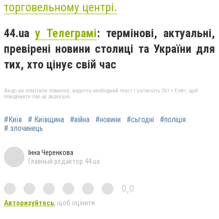
торговельному центрі.
44.ua
у Телеграмі
: термінові, актуальні,
превірені новини столиці та України для
тих, хто цінує свій час
Якщо ви помітили помилку, виділіть необхідний текст і натисніть Ctrl + Enter, щоб
повідомити про це редакцію
#Київ
# Київщина
#війна
#новини
#сьгодні
#поліція
# злочинець
Інна Черенкова
Главный редактор 44.ua
0,0
Авторизуйтесь
, щоб оцінити