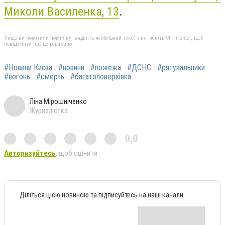
Миколи Василенка, 13
.
Якщо ви помітили помилку, виділіть необхідний текст і натисніть Ctrl + Enter, щоб
повідомити про це редакцію
#Новини Києва
#новини
#пожежа
#ДСНС
#рятувальники
#вогонь
#смерть
#багатоповерхівка
Ліна Мірошніченко
Журналістка
0,0
Авторизуйтесь
, щоб оцінити
Діліться цією новиною та підписуйтесь на наші канали