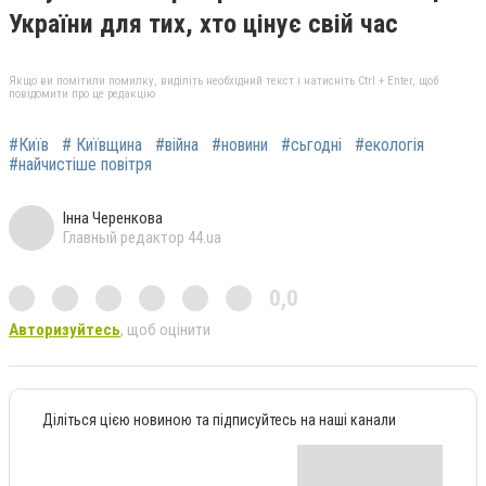
України для тих, хто цінує свій час
Якщо ви помітили помилку, виділіть необхідний текст і натисніть Ctrl + Enter, щоб
повідомити про це редакцію
#Київ
# Київщина
#війна
#новини
#сьгодні
#екологія
#найчистіше повітря
Інна Черенкова
Главный редактор 44.ua
0,0
Авторизуйтесь
, щоб оцінити
Діліться цією новиною та підписуйтесь на наші канали