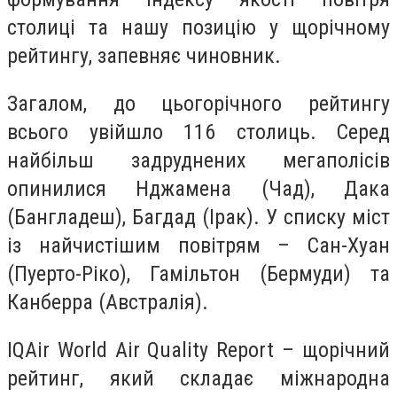
столиці та нашу позицію у щорічному
рейтингу, запевняє чиновник.
Загалом, до цьогорічного рейтингу
всього увійшло 116 столиць. Серед
найбільш задруднених мегаполісів
опинилися Нджамена (Чад), Дака
(Бангладеш), Багдад (Ірак). У списку міст
із найчистішим повітрям – Сан-Хуан
(Пуерто-Ріко), Гамільтон (Бермуди) та
Канберра (Австралія).
IQAir World Air Quality Report – щорічний
рейтинг, який складає міжнародна