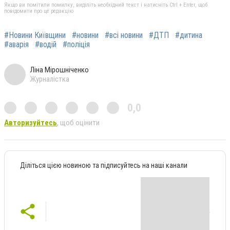
Якщо ви помітили помилку, виділіть необхідний текст і натисніть Ctrl + Enter, щоб
повідомити про це редакцію
#Новини Київщини
#новини
#всі новини
#ДТП
#дитина
#аварія
#водій
#поліція
Ліна Мірошніченко
Журналістка
0,0
Авторизуйтесь
, щоб оцінити
Діліться цією новиною та підписуйтесь на наші канали