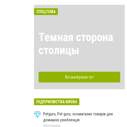
СПЕЦТЕМА
Темная сторона
столицы
Всі матеріали тут
ПІДПРИЄМСТВА КИЄВА
Petguru, Pet guru, зоомагазин товарів для
домашніх улюбленців
0930760000