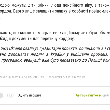
одою можуть: діти, жінки, люди пенсійного віку, а також
кордон. Варто лише залишити заявку в особисті повідомлен
.
ають, що кількість місць в евакуаційному автобусі обмеж
обхідні документи для перетину кордону.
АDRA Ukraine реалізує гуманітарні проєкти, починаючи з 19
ивно допомагає людям з України у вирішенні проблем, 
 програмою евакуації вже було перевезено до Польщі близ
бхідний текст і натисніть Ctrl + Enter, щоб повідомити про це редакцію
0,0
Оцініть першим
Авторизуйтесь
, щоб