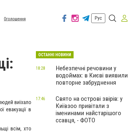
Рус
Оголошення
ОСТАННІ НОВИНИ
щі:
Небезпечні речовини у
18:28
водоймах: в Києві виявили
повторне забруднення
Свято на острові звірів: у
17:46
 людей виїхало
Київзоо привітали з
ї евакуації в
іменинами найстарішого
ссавця, - ФОТО
ьщі всім, хто