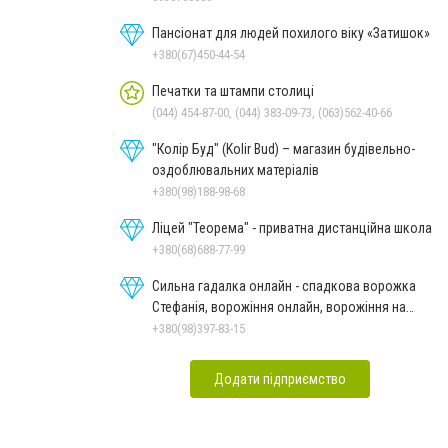
Пансіонат для людей похилого віку «Затишок»
+380(67)450-44-54
Печатки та штампи столиці
(044) 454-87-00, (044) 383-09-73, (063)562-40-66
"Колір Буд" (Kolir Bud) – магазин будівельно-
оздоблювальних матеріалів
+380(98)188-98-68
Ліцей "Теорема" - приватна дистанційна школа
+380(68)688-77-99
Сильна гадалка онлайн - спадкова ворожка
Стефанія, ворожіння онлайн, ворожіння на
картах Таро
+380(98)397-83-15
Додати підприємство