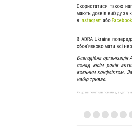
Скористатися такою наг
мають дозвіл виїзду за 
в
Instagram
або
Facebook
В ADRA Ukraine попередж
обов’язково мати всі не
Благодійна організація 
понад вісім років акт
воєнним конфліктом. За
набір триває.
Якщо ви помітили помилку, виділіть нео