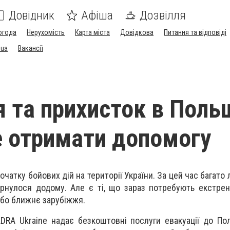
Довідник
Афіша
Дозвілля
огода
Нерухомість
Карта міста
Довідкова
Питання та відповіді
.ua
Вакансії
я та прихисток в Поль
 отримати допомогу
чатку бойових дій на території України. За цей час багато
ернулося додому. Але є ті, що зараз потребують екстрено
 або ближнє зарубіжжя.
ADRA Ukraine надає безкоштовні послуги евакуації до Пол