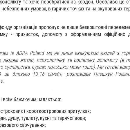
 конфлікту та хоче перебратися за кордон. Особливо це с
 небезпечних умовах, в гарячих точках та на окупованих те
фонду організація пропонує не лише безкоштовні перевезен
мку - прихисток, допомогу з оформленням офіційних д
гам із ADRA Poland ми не лише евакуюємо людей з горя
о людям житло, психологічну та соціальну допомогу (в п
го суспільства, курсах польської мови тощо). Ми готові відп
 це близько 13-16 сімей»,- розповідає Плешкун Роман,
e.
і всім бажаючим надається:
строкових і короткострокових притулках;
ди, душу, туалету, кухні та гарячої води;
разового харчування;