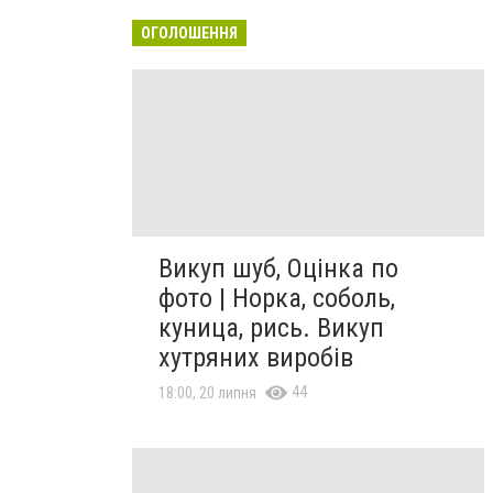
ОГОЛОШЕННЯ
Викуп шуб, Оцінка по
фото | Норка, соболь,
куница, рись. Викуп
хутряних виробів
44
18:00, 20 липня