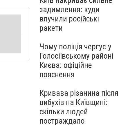
Київ накриває сильне
задимлення: куди
влучили російські
ракети
Чому поліція чергує у
Голосіївському районі
Києва: офіційне
пояснення
Кривава різанина після
вибухів на Київщині:
скільки людей
постраждало