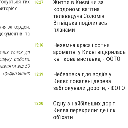
тосується тих
Життя в Києві чи за
16:27
риторіях.
кордоном: вагітна
телеведуча Соломія
Вітвіцька поділилась
ня за кордон,
планами
окументів та
Неземна краса і сотня
15:36
ароматів: у Києві відкрилась
чих точок до
квіткова виставка, - ФОТО
ошуку роботи,
равляти від 50
 представник
Небезпека для водіїв у
13:39
Києві: повалені дерева
заблокували дороги, - ФОТО
Одну з найбільших доріг
13:20
Києва перекрили: де і як
об’їхати