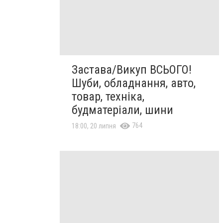
Застава/Викуп ВСЬОГО!
Шуби, обладнання, авто,
товар, техніка,
будматеріали, шини
764
18:00, 20 липня