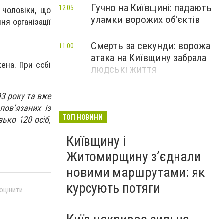
Гучно на Київщині: падають
12:05
 чоловіки, що
уламки ворожих об'єктів
ня організації
Смерть за секунди: ворожа
11:00
атака на Київщину забрала
ена. При собі
людські життя
93 року та вже
пов’язаних із
ТОП НОВИНИ
ько 120 осіб,
Київщину і
Житомирщину з’єднали
новими маршрутами: як
курсують потяги
 оцінити