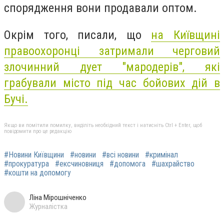
спорядження вони продавали оптом.
Окрім того, писали, що
на Київщині
правоохоронці затримали черговий
злочинний дует "мародерів", які
грабували місто під час бойових дій в
Бучі.
Якщо ви помітили помилку, виділіть необхідний текст і натисніть Ctrl + Enter, щоб
повідомити про це редакцію
#Новини Київщини
#новини
#всі новини
#кримінал
#прокуратура
#ексчиновниця
#допомога
#шахрайство
#кошти на допомогу
Ліна Мірошніченко
Журналістка