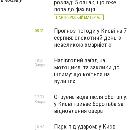
розлад: 5 ознак, що вже
пора до фахівця
ПАРТНЕРСЬКИЙ МАТЕРІАЛ
Прогноз погоди у Києві на 7
08:01
серпня: спекотний день з
невеликою хмарністю
Напівголий заїзд на
18:01
Вчора
мотоциклі та заклики до
інтиму: що коїться на
вулицях
Отруєна вода після обстрілу:
17:30
Вчора
у Києві триває боротьба за
відновлення озера
Парк під ударом: у Києві
16:47