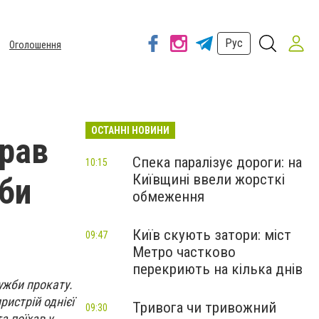
Рус
Оголошення
ОСТАННІ НОВИНИ
крав
Спека паралізує дороги: на
10:15
Київщині ввели жорсткі
би
обмеження
Київ скують затори: міст
09:47
Метро частково
перекриють на кілька днів
ужби прокату.
ристрій однієї
Тривога чи тривожний
09:30
а поїхав у