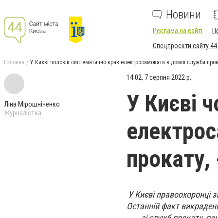
Новини
Реклама на сайті
П
Спецпроєкти сайту 44
Головна
У Києві чоловік систематично крав електросамокати відомої служби прок
14:02, 7 серпня 2022 р.
У Києві 
Ліна Мірошніченко
Журналістка
електрос
прокату,
У Києві правоохоронці 
Останній факт викраденн
зі служб прокату, по