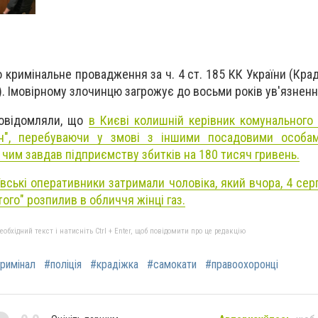
кримінальне провадження за ч. 4 ст. 185 КК України (Крад
). Імовірному злочинцю загрожує до восьми років ув'язненн
повідомляли, що
в Києві колишній керівник комунального
ен", перебуваючи у змові з іншими посадовими особам
 чим завдав підприємству збитків на 180 тисяч гривень.
ївські оперативники затримали чоловіка, який вчора, 4 серп
ого" розпилив в обличчя жінці газ.
бхідний текст і натисніть Ctrl + Enter, щоб повідомити про це редакцію
римінал
#поліція
#крадіжка
#самокати
#правоохоронці