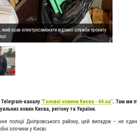
а, який крав електросамокати відомої служби прокату
іції
 Telegram-каналу
"Головні новини Києва - 44.ua"
. Там ми 
альних новин Києва, регіону та України.
ння поліції Дніпровського району, цей випадок – не єдин
бні злочини у Києві.