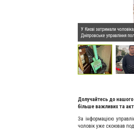
У Києві затримали чоловік
Дніпровське управління пол
Долучайтесь до нашого
більше важливих та акту
За інформацією управлі
чоловік уже скоював поді