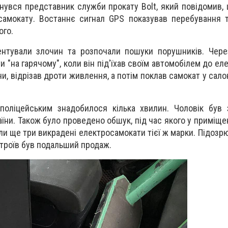
нувся представник служби прокату Bolt, який повідомив,
самокату. Востаннє сигнал GPS показував перебування 
ого.
ентували злочин та розпочали пошуки порушників. Чере
и "на гарячому", коли він під'їхав своїм автомобілем до е
и, відрізав дроти живлення, а потім поклав самокат у сало
поліцейським знадобилося кілька хвилин. Чоловік був 
їни. Також було проведено обшук, під час якого у приміщен
и ще три викрадені електросамокати тієї ж марки. Підозрю
троїв був подальший продаж.