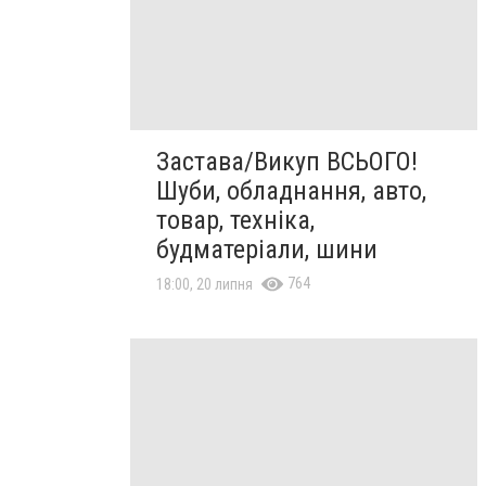
Застава/Викуп ВСЬОГО!
Шуби, обладнання, авто,
товар, техніка,
будматеріали, шини
764
18:00, 20 липня