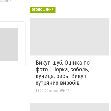
 оцінити
ОГОЛОШЕННЯ
Викуп шуб, Оцінка по
фото | Норка, соболь,
куница, рись. Викуп
хутряних виробів
44
18:00, 20 липня