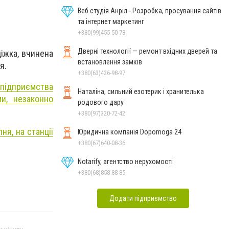
Веб студія Анріл - Розробка, просування сайтів
та інтернет маркетинг
+380(99)455-50-78
Дверні технології — ремонт вхідних дверей та
іжка, вчинена
встановлення замків
я.
+380(63)426-98-97
 підприємства
Наталіна, сильний езотерик і хранителька
и, незаконно
родового дару
+380(97)320-72-42
ня, на станції
Юридична компанія Dopomoga 24
+380(67)640-08-36
Notarify, агентство нерухомості
+380(68)858-88-85
Додати підприємство