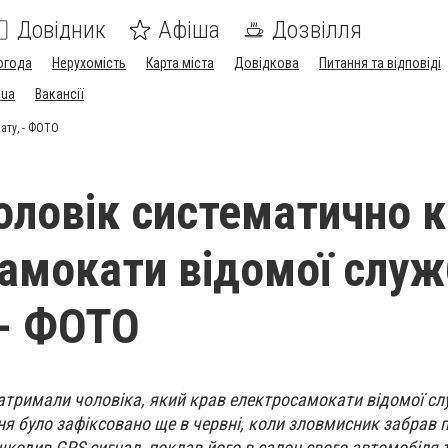
Довідник
Афіша
Дозвілля
огода
Нерухомість
Карта міста
Довідкова
Питання та відповіді
.ua
Вакансії
ату, - ФОТО
чоловік систематично 
амокати відомої служ
 - ФОТО
затримали чоловіка, який крав електросамокати відомої сл
я було зафіксовано ще в червні, коли зловмисник забрав п
шкодив GPS-сигнал, поклав його в салон свого автомобіля т