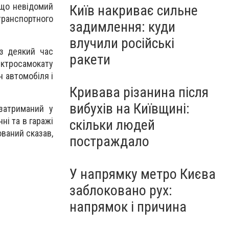
 що невідомий
Київ накриває сильне
транспортного
задимлення: куди
влучили російські
з деякий час
ракети
лектросамокату
н автомобіля і
Кривава різанина після
вибухів на Київщині:
затриманий у
ні та в гаражі
скільки людей
ваний сказав,
постраждало
У напрямку метро Києва
заблоковано рух:
напрямок і причина