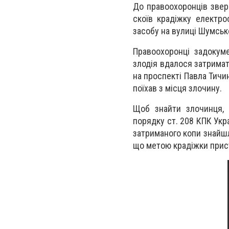
До правоохоронців звер
скоїв крадіжку електро
засобу на вулиці Шумськ
Правоохоронці задокум
злодія вдалося затримат
на проспекті Павла Тичин
поїхав з місця злочину.
Щоб знайти злочинця, 
порядку ст. 208 КПК Укра
затриманого копи знайшл
що метою крадіжки прис