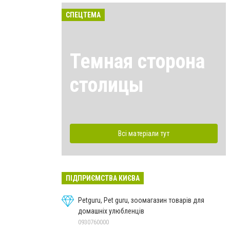
СПЕЦТЕМА
Темная сторона
столицы
Всі матеріали тут
У Києві затримали чоловіка, який крав електросам
Дніпровське управління поліції
ПІДПРИЄМСТВА КИЄВА
Petguru, Pet guru, зоомагазин товарів для
домашніх улюбленців
0930760000