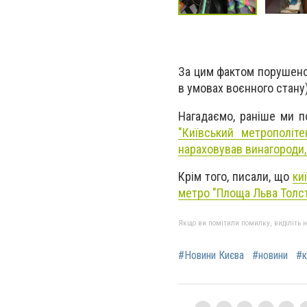
За цим фактом порушено 
в умовах воєнного стану
Нагадаємо, раніше ми 
"Київський метрополіт
нараховував винагороди,
Крім того, писали, що
ки
метро "Площа Льва Толст
Якщо ви помітили помилку, виділіть нео
#Новини Києва
#новини
#к