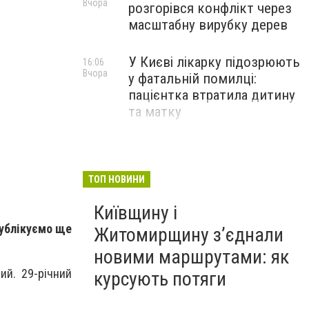
Вчора
розгорівся конфлікт через
масштабну вирубку дерев
У Києві лікарку підозрюють
16:06
У Києві затримали чоловіка, який крав електросам
Вчора
у фатальній помилці:
Дніпровське управління поліції
пацієнтка втратила дитину
та матку
ТОП НОВИНИ
Київщину і
публікуємо ще
Житомирщину з’єднали
новими маршрутами: як
ий. 29-річний
курсують потяги