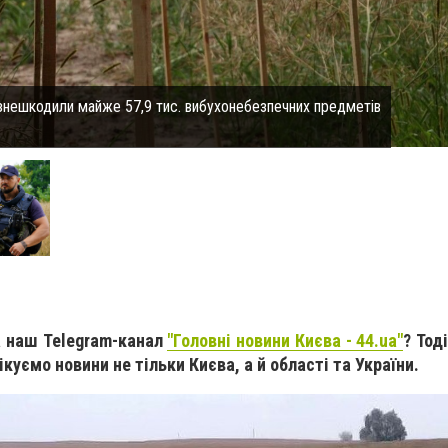
знешкодили майже 57,9 тис. вибухонебезпечних предметів
а наш Telegram-канал
"Головні новини Києва - 44.ua"
? Тод
ікуємо новини не тільки Києва, а й області та України.