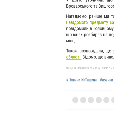
Броварського та Вишгоро
Нагадаємо, раніше ми 
невідомого предмету за
повідомили в Головному 
що юнак розбирав на под
місці.
Також розповідали, що
області.
Відомо, що внасл
Якщо ви помітили помилку, виділіть нео
#Новини Київщини
#новини