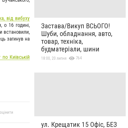
ка, від вибуху
 о 16 годині,
Застава/Викуп ВСЬОГО!
и встановили,
Шуби, обладнання, авто,
ець загинув на
товар, техніка,
будматеріали, шини
 по Київській
764
18:00, 20 липня
 оцінити
ул. Крещатик 15 Офіс, БЕЗ