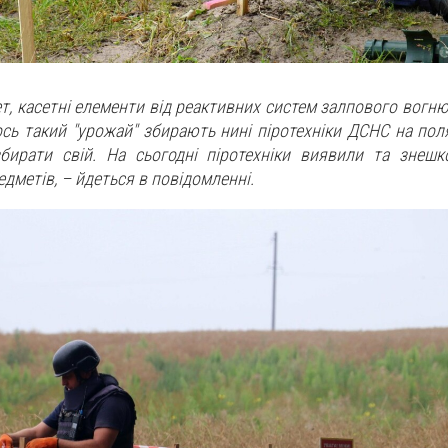
т, касетні елементи від реактивних систем залпового вогню
ось такий "урожай" збирають нині піротехніки ДСНС на пол
збирати свій. На сьогодні піротехніки виявили та знеш
дметів, – йдеться в повідомленні.