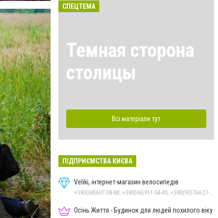
СПЕЦТЕМА
Темная сторона
столицы
Всі матеріали тут
ПІДПРИЄМСТВА КИЄВА
Veliki, інтернет-магазин велосипедів
+380(68)607-38-88, +380(66)911-54-40, +380(93)764-27-28
Осінь Життя - Будинок для людей похилого віку