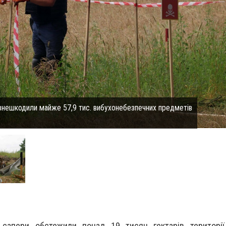
знешкодили майже 57,9 тис. вибухонебезпечних предметів
апери обстежили понад 19 тисяч гектарів території 