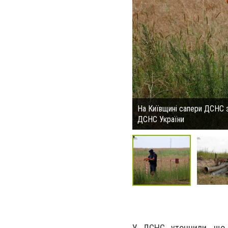
На Київщині сапери ДСНС 
ДСНС України
У ДСНС уточнили, що с