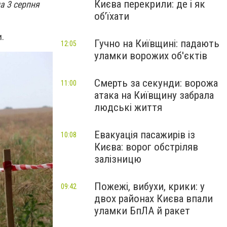
Києва перекрили: де і як
а 3 серпня
об’їхати
.
Гучно на Київщині: падають
12:05
уламки ворожих об'єктів
Смерть за секунди: ворожа
11:00
атака на Київщину забрала
людські життя
Евакуація пасажирів із
10:08
Києва: ворог обстріляв
залізницю
Пожежі, вибухи, крики: у
09:42
двох районах Києва впали
уламки БпЛА й ракет