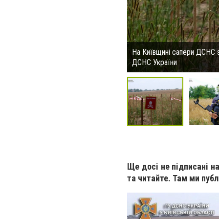
На Київщині сапери ДСНС 
ДСНС України
Ще досі не підписані н
та читайте. Там ми публ