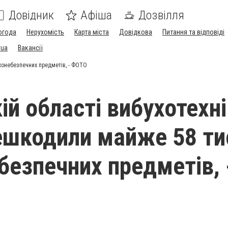
Довідник
Афіша
Дозвілля
огода
Нерухомість
Карта міста
Довідкова
Питання та відповіді
.ua
Вакансії
хонебезпечних предметів, - ФОТО
ій області вибухотехн
шкодили майже 58 ти
безпечних предметів, 