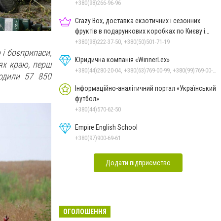
+380(98)266-96-96
Crazy Box, доставка екзотичних і сезонних
фруктів в подарункових коробках по Києву і
Україні
+380(98)222-37-50, +380(50)501-71-19
 і боєприпаси,
Юридична компанія «WinnerLex»
ях краю, перш
+380(44)280-20-04, +380(63)769-00-99, +380(99)769-00-99, +380(96)769-00-99, +380(56)769-00-99
кодили 57 850
Інформаційно-аналітичний портал «Український
футбол»
+380(44)570-62-50
Empire English School
+380(97)900-69-61
Додати підприємство
ОГОЛОШЕННЯ