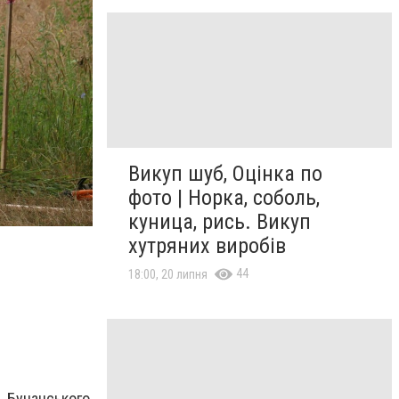
Викуп шуб, Оцінка по
На Київщині сапери ДСНС знешкодили майже 57,9 
фото | Норка, соболь,
ДСНС України
куница, рись. Викуп
хутряних виробів
44
18:00, 20 липня
Бучанського,