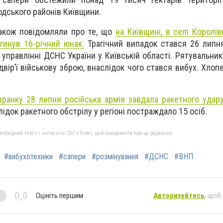
дського районів Київщини.
також повідомляли про те, що
на Київщині, в селі Королів
гинув 16-річний юнак.
Трагічний випадок стався 26 липня,
управлінні ДСНС України у Київській області. Рятувальник
вір’ї військову зброю, внаслідок чого стався вибух. Хлоп
зранку 28 липня російська армія завдала ракетного удару
ідок ракетного обстрілу у регіоні постраждало 15 осіб.
бхідний текст і натисніть Ctrl + Enter, щоб повідомити про це редакцію
#вибухотехніки
#сапери
#розмінування
#ДСНС
#ВНП
0,0
Оцініть першим
Авторизуйтесь
, щоб