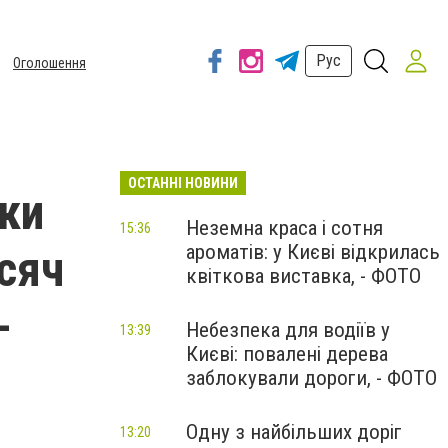
Рус
Оголошення
ОСТАННІ НОВИНИ
іки
Неземна краса і сотня
15:36
ароматів: у Києві відкрилась
сяч
квіткова виставка, - ФОТО
-
Небезпека для водіїв у
13:39
Києві: повалені дерева
заблокували дороги, - ФОТО
Одну з найбільших доріг
13:20