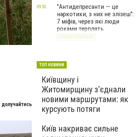
"Антидепресанти — це
09:30
наркотики, з них не злізеш":
7 міфів, через які люди
роками терплять
На Київщині сапери ДСНС знешкодили майже 57,9 
НОВИНИ КОМПАНІЙ
ДСНС України
ТОП НОВИНИ
Київщину і
Житомирщину з’єднали
новими маршрутами: як
і долучайтесь
курсують потяги
Київ накриває сильне