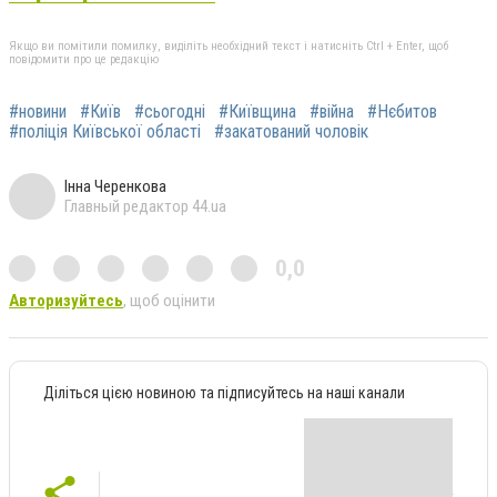
Якщо ви помітили помилку, виділіть необхідний текст і натисніть Ctrl + Enter, щоб
повідомити про це редакцію
#новини
#Київ
#сьогодні
#Київщина
#війна
#Нєбитов
#поліція Київської області
#закатований чоловік
Інна Черенкова
Главный редактор 44.ua
0,0
Авторизуйтесь
, щоб оцінити
Діліться цією новиною та підписуйтесь на наші канали