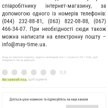
співробітнику інтернет-магазину, за
допомогою одного із номерів телефонів:
(044) 232-88-81, (063) 822-08-88, (067)
466-34-07. При необхідності сюди також
можна написати на електронну пошту –
info@may-time.ua
.
Якщо ви помітили помилку, виділіть необхідний текст і натисніть Ctrl + Enter, щоб
повідомити про це редакцію
0,0
Авторизуйтесь
, щоб оцінити
Діліться цією новиною та підписуйтесь на наші канали