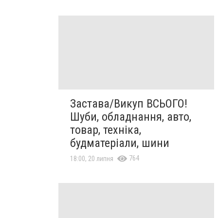
Застава/Викуп ВСЬОГО!
Шуби, обладнання, авто,
товар, техніка,
будматеріали, шини
764
18:00, 20 липня