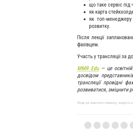
що таке сервіс під 
як карта стейкхолд
як топ-менеджеру
розвитку.
Після лекції запланова
фахівцем.
Участь у трансляції за д
MMR Edu
— це освітній
досвідом представників
трансляції провідні фа
розвиватися, зміцнити р
Якщо ви помітили помилку, виділіть нео