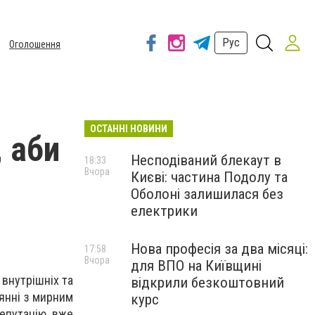
Рус
Оголошення
ОСТАННІ НОВИНИ
, аби
Несподіваний блекаут в
18:33
Вчора
Києві: частина Подолу та
Оболоні залишилася без
електрики
Нова професія за два місяці:
17:58
Вчора
для ВПО на Київщині
 внутрішніх та
відкрили безкоштовний
нянні з мирним
курс
репутацію, вже