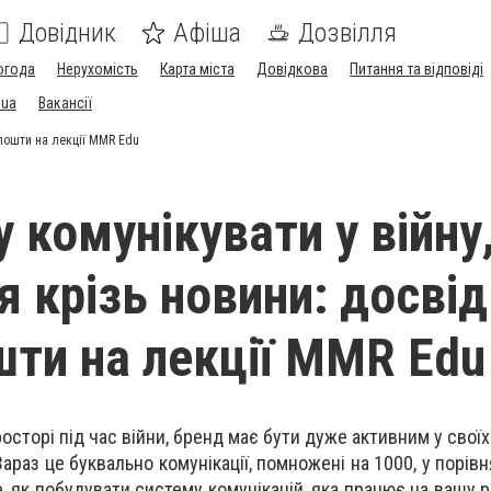
Довідник
Афіша
Дозвілля
огода
Нерухомість
Карта міста
Довідкова
Питання та відповіді
.ua
Вакансії
 пошти на лекції MMR Edu
 комунікувати у війну
я крізь новини: досвід
шти на лекції MMR Edu
сторі під час війни, бренд має бути дуже активним у своїх
Зараз це буквально комунікації, помножені на 1000, у порів
е, як побудувати систему комунікацій, яка працює на вашу 