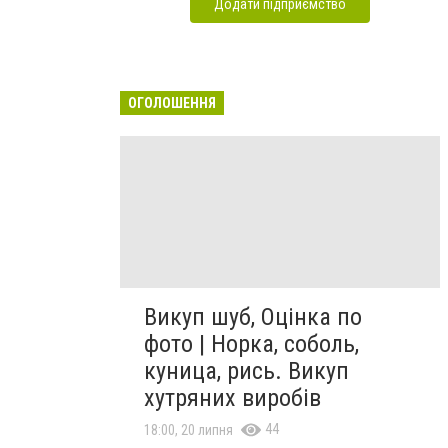
Додати підприємство
ОГОЛОШЕННЯ
Викуп шуб, Оцінка по
фото | Норка, соболь,
куница, рись. Викуп
хутряних виробів
44
18:00, 20 липня