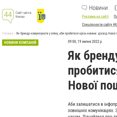
Новини
Реклама на сайті
П
Спецпроєкти сайту 44
Головна
Як бренду комунікувати у війну, аби пробитися крізь новини: досвід Нової
09:00, 19 липня 2022 р.
НОВИНИ КОМПАНІЙ
Як бренду
пробитис
Нової по
Аби залишатися в інфопро
зовнішніх комунікаціях. 
часом. Дізнайтеся про т