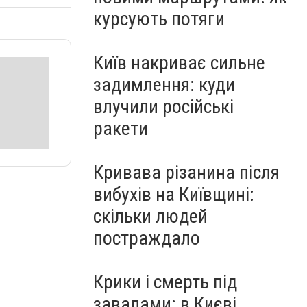
курсують потяги
Київ накриває сильне
задимлення: куди
влучили російські
ракети
Кривава різанина після
вибухів на Київщині:
скільки людей
постраждало
Крики і смерть під
завалами: в Києві