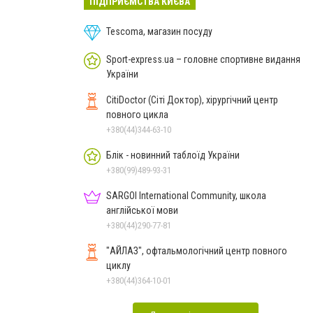
ПІДПРИЄМСТВА КИЄВА
Tescoma, магазин посуду
Sport-express.ua – головне спортивне видання
України
CitiDoctor (Сіті Доктор), хірургічний центр
повного цикла
+380(44)344-63-10
Блік - новинний таблоїд України
+380(99)489-93-31
SARGOI International Community, школа
англійської мови
+380(44)290-77-81
"АЙЛАЗ", офтальмологічний центр повного
циклу
+380(44)364-10-01