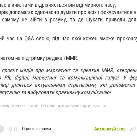
час війни, та чи відрізняється він від мирного часу;
ерів допомагає одночасно думати про всіх і фокусуватися н
 самому не зійти з розуму, та де шукати приводи для 
ний час на Q&A сесію, під час якої кожен зможе проконс
онатом на підтримку редакції MMR.
 проєкт медіа про маркетинг та креатив MMR, створен
 PR, digital, маркетинг та комунікаційної галузі. У фо
хівці діляться актуальними стратегіями, які допомогл
епутацію та вибудовати правильну комунікацію!
бхідний текст і натисніть Ctrl + Enter, щоб повідомити про це редакцію
0,0
Оцініть першим
Авторизуйтесь
, щоб