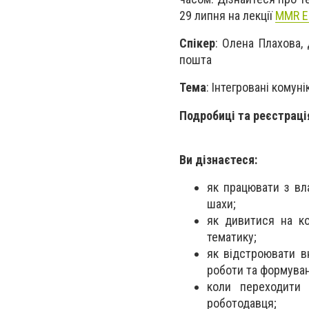
29 липня на лекції
MMR E
Спікер
: Олена Плахова,
пошта
Тема
: Інтегровані комун
Подробиці та реєстраці
Ви дізнаєтеся:
як працювати з вл
шахи;
як дивитися на ко
тематику;
як відстроювати вн
роботи та формуван
коли переходити 
роботодавця;