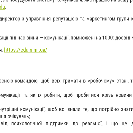
du
.
 директор з управління репутацією та маркетингом групи 
ікації під час війни — комунікації, помножені на 1000: досвід
я
:
https://edu.mmr.ua/
асною командою, щоб всіх тримати в «робочому» стані, т
мунікації та як їх робити, щоб пробитися крізь новини
утрішні комунікації, щоб всі знали те, що потрібно знат
ня очікувань;
від психологічної підтримки до реальної, і що це 