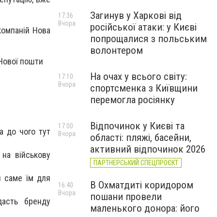
Загинув у Харкові від
17:36
Вчора
російської атаки: у Києві
компаній Нова
попрощалися з польським
волонтером
 Нової пошти
На очах у всього світу:
17:10
Вчора
спортсменка з Київщини
перемогла росіянку
Відпочинок у Києві та
17:00
а до чого тут
Вчора
області: пляжі, басейни,
активний відпочинок 2026
 на військову
ПАРТНЕРСЬКИЙ СПЕЦПРОЄКТ
и саме їм для
В Охматдиті коридором
16:40
Вчора
пошани провели
дасть бренду
маленького донора: його