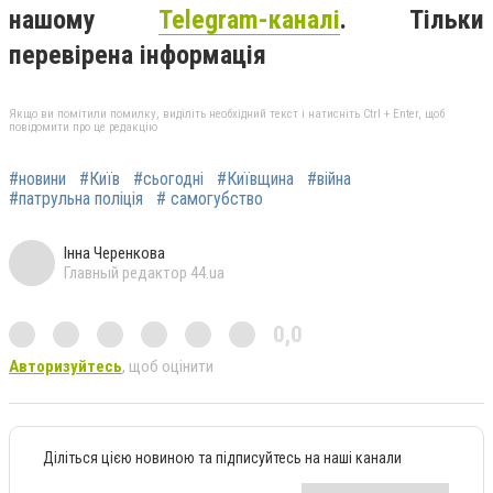
нашому
Telegram-каналі
. Тільки
перевірена інформація
Якщо ви помітили помилку, виділіть необхідний текст і натисніть Ctrl + Enter, щоб
повідомити про це редакцію
#новини
#Київ
#сьогодні
#Київщина
#війна
#патрульна поліція
# самогубство
Інна Черенкова
Главный редактор 44.ua
0,0
Авторизуйтесь
, щоб оцінити
Діліться цією новиною та підписуйтесь на наші канали