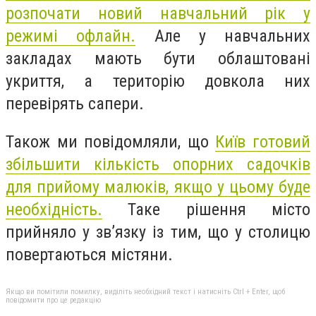
розпочати новий навчальний рік у
режимі офлайн.
Але у навчальних
закладах мають бути облаштовані
укриття, а територію довкола них
перевірять сапери.
Також ми повідомляли, що
Київ готовий
збільшити кількість опорних садочків
для прийому малюків, якщо у цьому буде
необхідність.
Таке рішення місто
прийняло у зв’язку із тим, що у столицю
повертаються містяни.
Якщо ви помітили помилку, виділіть необхідний текст і натисніть Ctrl + Enter, щоб
повідомити про це редакцію