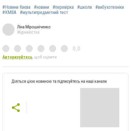
#Новини Києва
#новини
#перевірка
#школи
#вибухотехніки
#КМВА
#мультипредметний тест
Ліна Мірошніченко
Журналістка
0,0
Авторизуйтесь
, щоб оцінити
Діліться цією новиною та підписуйтесь на наші канали