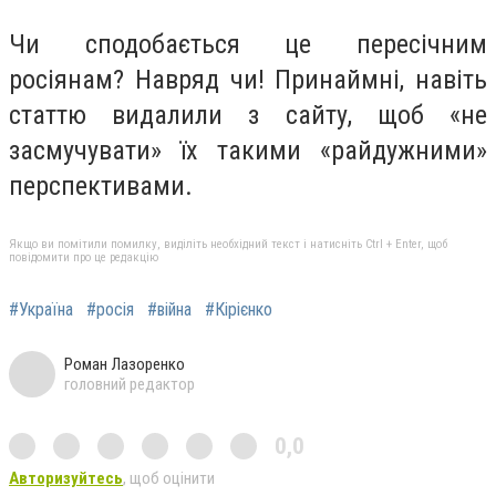
Чи сподобається це пересічним
росіянам? Навряд чи! Принаймні, навіть
статтю видалили з сайту, щоб «не
засмучувати» їх такими «райдужними»
перспективами.
Якщо ви помітили помилку, виділіть необхідний текст і натисніть Ctrl + Enter, щоб
повідомити про це редакцію
#Україна
#росія
#війна
#Кірієнко
Роман Лазоренко
головний редактор
0,0
Авторизуйтесь
, щоб оцінити