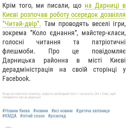
Крім того, ми писали, що
на Дарниці в
Києві розпочав роботу осередок дозвілля
"Читай-двір".
Там проводять веселі ігри,
зокрема "Коло єднання", майстер-класи,
голосні читання та патріотичні
флешмоби. Про це повідомляє
Дарницька районна в місті Києві
дерадміністрація на своїй сторінці у
Facebook.
Якщо ви помітили помилку, виділіть необхідний текст і натисніть Ctrl + Enter, щоб
повідомити про це редакцію
#Новини Києва
#новини
#всі новини
#дитяча залізниця
#КМДА
#літній сезон
#розклад