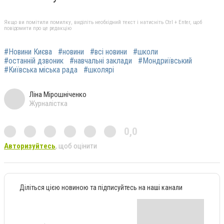
Якщо ви помітили помилку, виділіть необхідний текст і натисніть Ctrl + Enter, щоб
повідомити про це редакцію
#Новини Києва
#новини
#всі новини
#школи
#останній дзвоник
#навчальні заклади
#Мондриївський
#Київська міська рада
#школярі
Ліна Мірошніченко
Журналістка
0,0
Авторизуйтесь
, щоб оцінити
Діліться цією новиною та підписуйтесь на наші канали