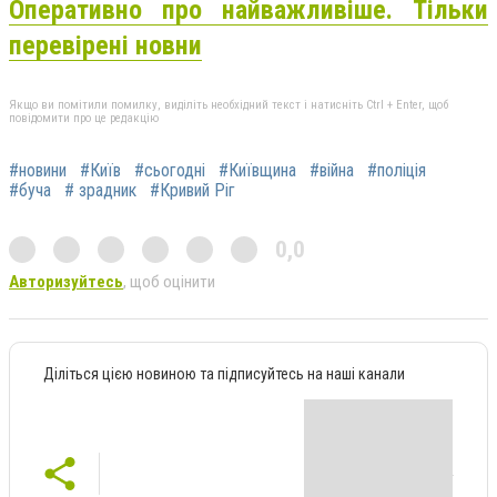
Оперативно про найважливіше. Тільки
перевірені новни
Якщо ви помітили помилку, виділіть необхідний текст і натисніть Ctrl + Enter, щоб
повідомити про це редакцію
#новини
#Київ
#сьогодні
#Київщина
#війна
#поліція
#буча
# зрадник
#Кривий Ріг
0,0
Авторизуйтесь
, щоб оцінити
Діліться цією новиною та підписуйтесь на наші канали