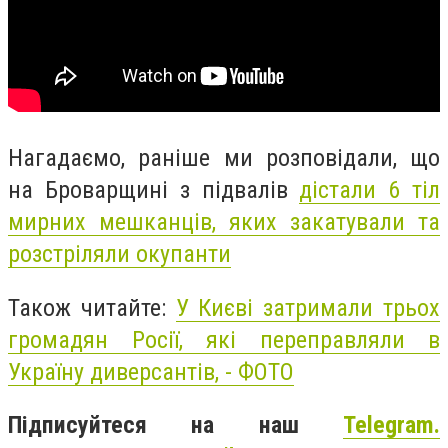
Нагадаємо, раніше ми розповідали, що
на Броварщині з підвалів
дістали 6 тіл
мирних мешканців, яких закатували та
розстріляли окупанти
Також читайте:
У Києві затримали трьох
громадян Росії, які переправляли в
Україну диверсантів, - ФОТО
Підписуйтеся на наш
Telegram.