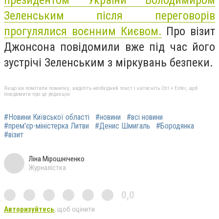
Зеленським після переговорів
прогулялися воєнним Києвом.
Про візит
Джонсона повідомили вже під час його
зустрічі Зеленським з міркувань безпеки.
Якщо ви помітили помилку, виділіть необхідний текст і натисніть Ctrl + Enter, щоб
повідомити про це редакцію
#Новини Київської області
#новини
#всі новини
#прем'єр-міністерка Литви
#Денис Шмигаль
#Бородянка
#візит
Ліна Мірошніченко
Журналістка
0,0
Авторизуйтесь
, щоб оцінити