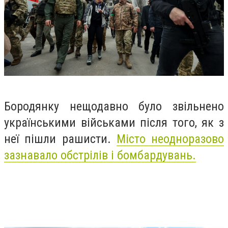
Бородянку нещодавно було звільнено
українськими військами після того, як з
неї пішли рашисти.
Місто неодноразово
зазнавало обстрілів і бомбардувань.