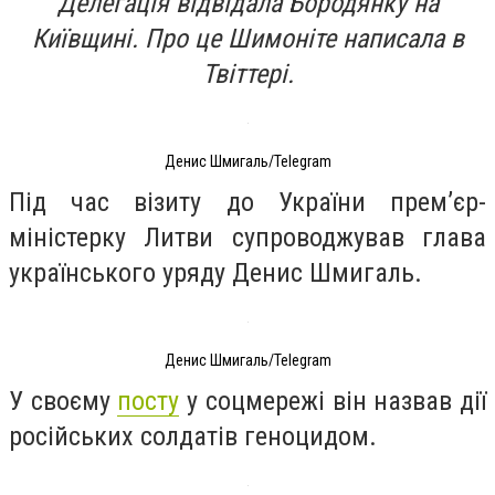
Делегація відвідала Бородянку на
Київщині. Про це Шимоніте написала в
Твіттері.
Денис Шмигаль/Telegram
Під час візиту до України прем’єр-
міністерку Литви супроводжував глава
українського уряду Денис Шмигаль.
Денис Шмигаль/Telegram
У своєму
посту
у соцмережі він назвав дії
російських солдатів геноцидом.