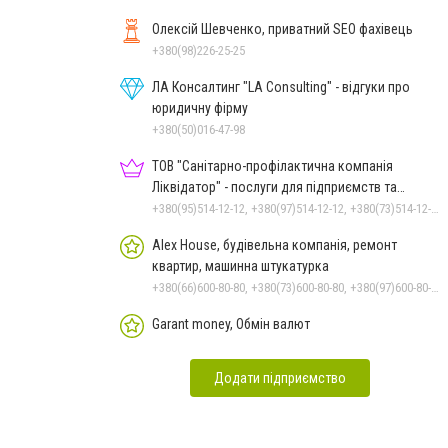
Олексій Шевченко, приватний SEO фахівець
+380(98)226-25-25
ЛА Консалтинг "LA Consulting" - відгуки про
юридичну фірму
+380(50)016-47-98
ТОВ "Санітарно-профілактична компанія
Ліквідатор" - послуги для підприємств та
населення
+380(95)514-12-12, +380(97)514-12-12, +380(73)514-12-12
Alex House, будівельна компанія, ремонт
квартир, машинна штукатурка
+380(66)600-80-80, +380(73)600-80-80, +380(97)600-80-80
Garant money, Обмін валют
Додати підприємство