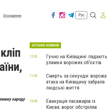
Рус
Оголошення
ОСТАННІ НОВИНИ
 кліп
Гучно на Київщині: падають
12:05
уламки ворожих об'єктів
аїни,
Смерть за секунди: ворожа
11:00
атака на Київщину забрала
людські життя
тримку народу
Евакуація пасажирів із
10:08
Києва: ворог обстріляв