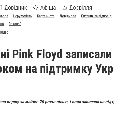
Довідник
Афіша
Дозвілля
огода
Нерухомість
Карта міста
Довідкова
Питання та відповіді
.ua
Вакансії
- ВІДЕО
і Pink Floyd записали
юком на підтримку Укр
вав першу за майже 20 років пісню, і вона записана на під