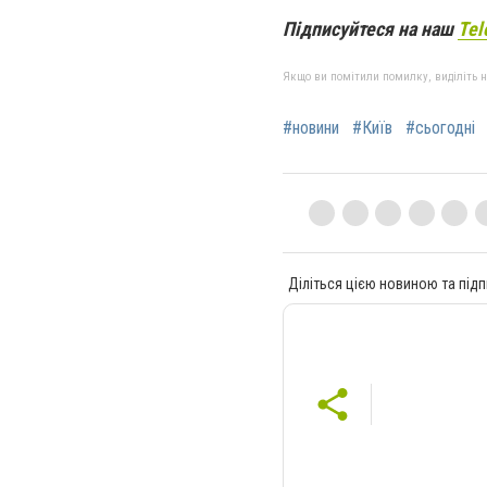
Підписуйтеся на наш
Tel
Якщо ви помітили помилку, виділіть нео
#новини
#Київ
#сьогодні
Діліться цією новиною та підп