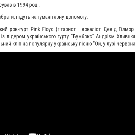
ував в 1994 році.
ібрати, підуть на гуманітарну допомогу.
кий рок-гурт Pink Floyd (гітарист і вокаліст Девід Гілмо
із лідером українського гурту "Бумбокс" Андрієм Хливню
ьний кліп на популярну українську пісню "Ой, у лузі червон