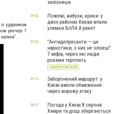
залізницю
Пожежі, вибухи, крики: у
09:42
двох районах Києва впали
р із ударником
уламки БпЛА й ракет
ком увечері 7
а калина".
"Антидепресанти — це
09:30
наркотики, з них не злізеш":
7 міфів, через які люди
роками терплять
НОВИНИ КОМПАНІЙ
Заборонений маршрут: у
09:16
Києві ввели обмеження
через ворожу атаку
Погода у Києві 8 серпня:
08:01
Хмари та дощі зберігаються