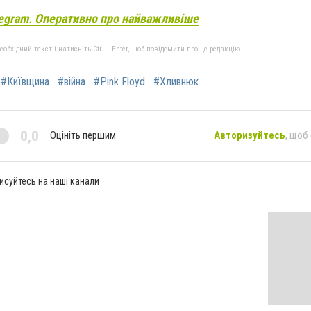
egram. Оперативно про найважливіше
бхідний текст і натисніть Ctrl + Enter, щоб повідомити про це редакцію
#Київщина
#війна
#Pink Floyd
#Хливнюк
0,0
Оцініть першим
Авторизуйтесь
, щоб
исуйтесь на наші канали