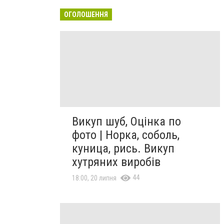
ОГОЛОШЕННЯ
Викуп шуб, Оцінка по
фото | Норка, соболь,
куница, рись. Викуп
хутряних виробів
44
18:00, 20 липня