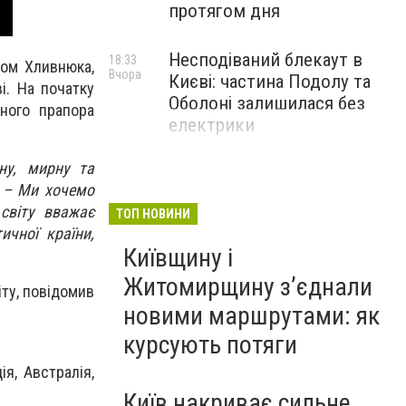
протягом дня
Несподіваний блекаут в
18:33
лом Хливнюка,
Вчора
Києві: частина Подолу та
і. На початку
Оболоні залишилася без
ного прапора
електрики
ну, мирну та
, – Ми хочемо
світу вважає
ТОП НОВИНИ
чної країни,
Київщину і
Житомирщину з’єднали
іту, повідомив
новими маршрутами: як
курсують потяги
ія, Австралія,
Київ накриває сильне