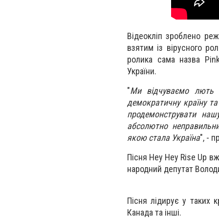
Відеокліп зроблено ре
взятим із вірусного рол
ролика сама назва Pin
України.
"
Ми відчуваємо лють і
демократичну країну та
продемонструвати нашу
абсолютно неправильни
якою стала Україна
", - 
Пісня Hey Hey Rise Up вж
народний депутат Волод
Пісня лідирує у таких кр
Канада та інші.