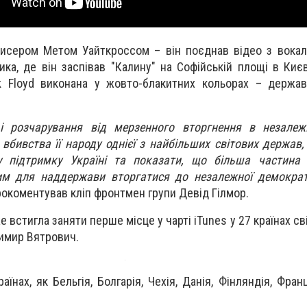
жисером Метом Уайткроссом – він поєднав відео з вока
ика, де він заспівав "Калину" на Софійській площі в Києв
k Floyd виконана у жовто-блакитних кольорах – держав
 розчарування від мерзенного вторгнення в незалеж
 вбивства її народу однієї з найбільших світових держав
 підтримку Україні та показати, що більша частина 
м для наддержави вторгатися до незалежної демократи
прокоментував кліп фронтмен групи Девід Гілмор.
е встигла заняти перше місце у чарті iTunes у 27 країнах св
имир Вятрович.
аїнах, як Бельгія, Болгарія, Чехія, Данія, Фінляндія, Франц