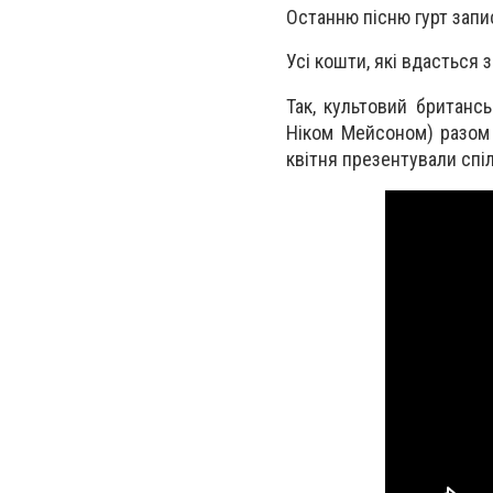
Останню пісню гурт запис
Усі кошти, які вдасться з
Так, культовий британсь
Ніком Мейсоном) разом 
квітня презентували спіл