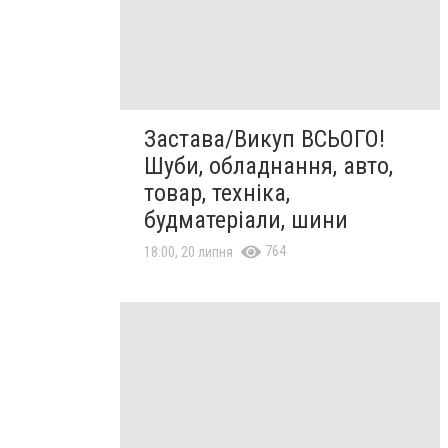
Застава/Викуп ВСЬОГО!
Шуби, обладнання, авто,
товар, техніка,
будматеріали, шини
764
18:00, 20 липня