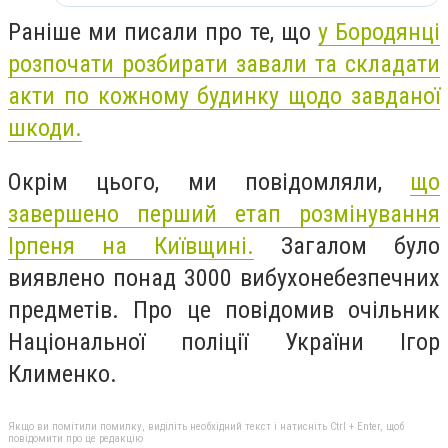
Раніше ми писали про те, що
у Бородянці
розпочати розбирати завали та складати
акти по кожному будинку щодо завданої
шкоди.
Окрім цього, ми повідомляли,
що
завершено перший етап розмінування
Ірпеня на Київщині.
Загалом було
виявлено понад 3000 вибухонебезпечних
предметів. Про це повідомив очільник
Національної поліції України Ігор
Клименко.
Якщо ви помітили помилку, виділіть необхідний текст і натисніть Ctrl + Enter, щоб
повідомити про це редакцію