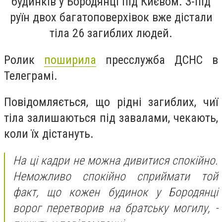
будинків у Бородянці під Києвом. З-під
руїн двох багатоповерхівок вже дістали
тіла 26 загиблих людей.
Ролик
поширила
пресслужба ДСНС в
Телеграмі.
Повідомляється, що рідні загиблих, чиї
тіла залишаються під завалами, чекають,
коли їх дістануть.
На ці кадри не можна дивитися спокійно.
Неможливо спокійно сприймати той
факт, що кожен будинок у Бородянці
ворог перетворив на братську могилу, -