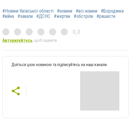
#Новини Київської області
#новини
#всі новини
#Бородянка
#війна
#завали
#ДСНС
#жертви
#обстріли
#рашисти
0,0
Авторизуйтесь
, щоб оцінити
Діліться цією новиною та підписуйтесь на наші канали