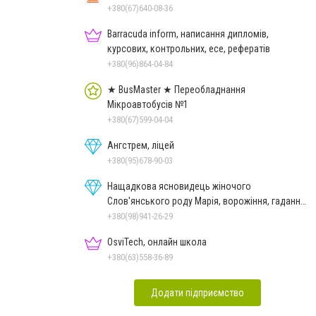
+380(67)640-08-36
Barracuda inform, написання дипломів,
курсових, контрольних, есе, рефератів
+380(96)864-04-84
★ BusMaster ★ Переобладнання
Мікроавтобусів №1
+380(67)599-04-04
Ангстрем, ліцей
+380(95)678-90-03
Нащадкова ясновидець жіночого
Слов'янського роду Марія, ворожіння, гадання
онлайн, ворожіння Таро
+380(98)941-26-29
OsviTech, онлайн школа
+380(63)558-36-89
Додати підприємство