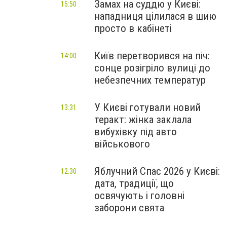
Замах на суддю у Києві:
15:50
нападниця цілилася в шию
просто в кабінеті
Київ перетворився на піч:
14:00
сонце розігріло вулиці до
небезпечних температур
У Києві готували новий
13:31
теракт: жінка заклала
вибухівку під авто
військового
Яблучний Спас 2026 у Києві:
12:30
дата, традиції, що
освячують і головні
заборони свята