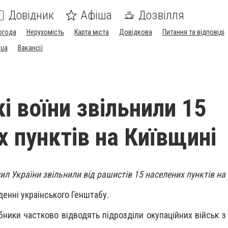
Довідник
Афіша
Дозвілля
огода
Нерухомість
Карта міста
Довідкова
Питання та відповіді
.ua
Вакансії
і воїни звільнили 15
х пунктів на Київщині
сил України звільнили від рашистів
15 населених пунктів на
денні українського Генштабу.
бники частково відводять підрозділи окупаційних військ з