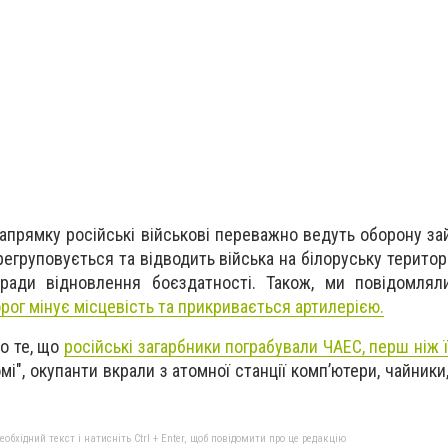
апрямку російські військові переважно ведуть оборону за
регруповується та відводить війська на білоруську територ
ради відновлення боєздатності. Також, ми повідомлял
орог мінує місцевість та прикривається артилерією.
о те, що
російські загарбники пограбували ЧАЕС, перш ніж ї
і", окупанти вкрали з атомної станції комп’ютери, чайники
бхідний текст і натисніть Ctrl + Enter, щоб повідомити про це редакцію