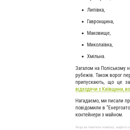
Липівка,
Гавронщина,
Маковище,
Миколаївка,
Хмільна.
Загалом на Поліському н
рубежів. Також ворог пе
припускають, що це за
відходячи з Київщини, в
Нагадаємо, ми писали пр
повідомили в "Енергоатом
контейнери з майном.
Якщо ви помітили помилку, виділіть нео