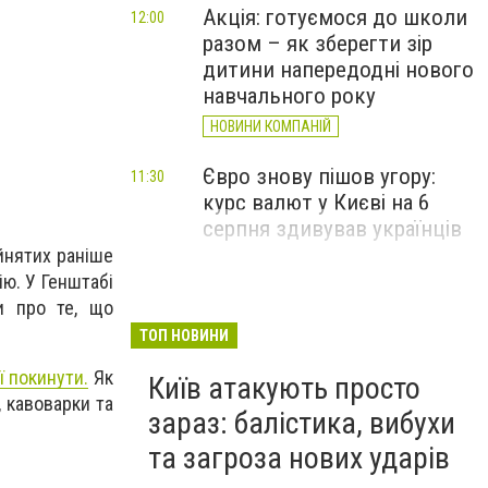
Акція: готуємося до школи
12:00
разом – як зберегти зір
дитини напередодні нового
навчального року
НОВИНИ КОМПАНІЙ
Євро знову пішов угору:
11:30
курс валют у Києві на 6
серпня здивував українців
йнятих раніше
ію. У Генштабі
и про те, що
ТОП НОВИНИ
ї покинути.
Як
Київ атакують просто
, кавоварки та
зараз: балістика, вибухи
та загроза нових ударів