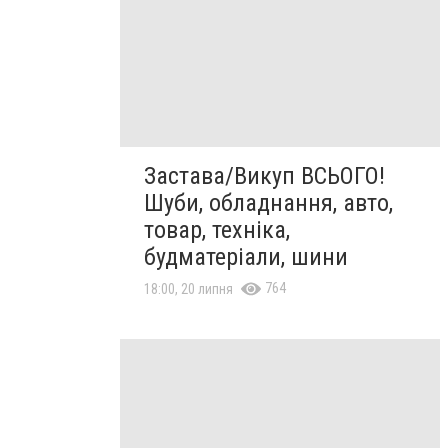
Застава/Викуп ВСЬОГО!
Шуби, обладнання, авто,
товар, техніка,
будматеріали, шини
764
18:00, 20 липня