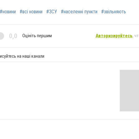
#новини
#всі новини
#ЗСУ
#населенні пункти
#звільняють
0,0
Оцініть першим
Авторизируйтесь
, ч
исуйтесь на наші канали