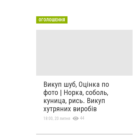
ОГОЛОШЕННЯ
Викуп шуб, Оцінка по
фото | Норка, соболь,
куница, рись. Викуп
хутряних виробів
44
18:00, 20 липня