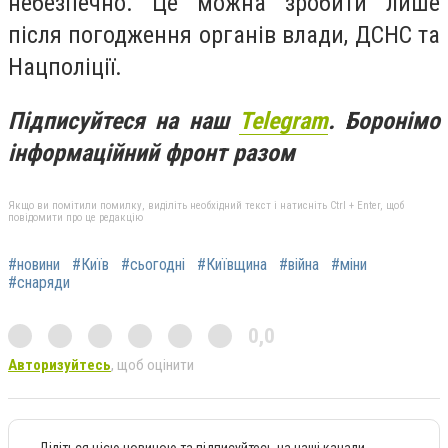
небезпечно. Це можна зробити лише
після погодження органів влади, ДСНС та
Нацполіції.
Підписуйтеся на наш
Telegram
. Боронімо
інформаційний фронт разом
Якщо ви помітили помилку, виділіть необхідний текст і натисніть Ctrl + Enter, щоб
повідомити про це редакцію
#новини
#Київ
#сьогодні
#Київщина
#війна
#міни
#снаряди
0,0
Авторизуйтесь
, щоб оцінити