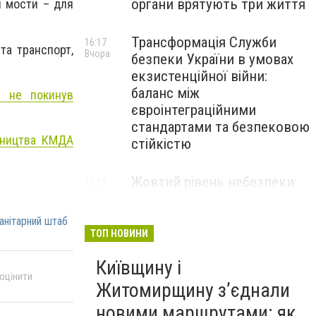
органи врятують три життя
й мости – для
Трансформація Служби
16:17
та транспорт,
Вчора
безпеки України в умовах
екзистенційної війни:
баланс між
, не покинув
євроінтеграційними
стандартами та безпековою
мництва КМДА
стійкістю
Жовтий рівень небезпеки:
16:15
Вчора
мешканців Києва та області
попередили про негоду
анітарний штаб
ТОП НОВИНИ
Київщину і
 оцінити
Житомирщину з’єднали
новими маршрутами: як