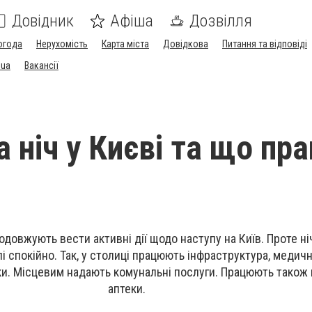
Довідник
Афіша
Дозвілля
огода
Нерухомість
Карта міста
Довідкова
Питання та відповіді
.ua
Вакансії
а ніч у Києві та що пр
одовжують вести активні дії щодо наступу на Київ. Проте ніч
і спокійно.
Так, у
столиці працюють інфраструктура, медичні
ки. Місцевим надають комунальні послуги. Працюють також 
аптеки.