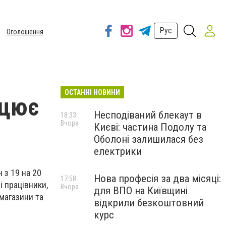
Рус
Оголошення
ОСТАННІ НОВИНИ
ацює
Несподіваний блекаут в
18:33
Вчора
Києві: частина Подолу та
Оболоні залишилася без
електрики
 з 19 на 20
Нова професія за два місяці:
17:58
 працівники,
Вчора
для ВПО на Київщині
магазини та
відкрили безкоштовний
курс