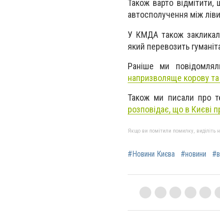
Також варто відмітити,
автосполучення між ліви
У КМДА також закликали
який перевозить гуманіт
Раніше ми повідомля
напризволяще корову та т
Також ми писали про 
розповідає, що в Києві 
Якщо ви помітили помилку, виділіть нео
#Новини Києва
#новини
#в