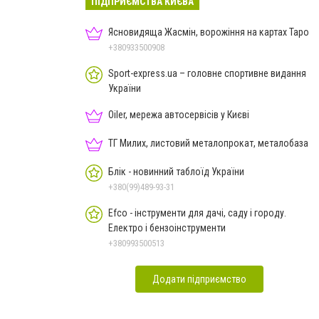
ПІДПРИЄМСТВА КИЄВА
Ясновидяща Жасмін, ворожіння на картах Таро
+380933500908
Sport-express.ua – головне спортивне видання
України
Oiler, мережа автосервісів у Києві
ТГ Милих, листовий металопрокат, металобаза
Блік - новинний таблоїд України
+380(99)489-93-31
Efco - інструменти для дачі, саду і городу.
Електро і бензоінструменти
+380993500513
Додати підприємство