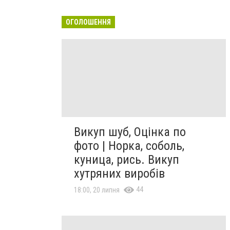
ОГОЛОШЕННЯ
Викуп шуб, Оцінка по
фото | Норка, соболь,
куница, рись. Викуп
хутряних виробів
44
18:00, 20 липня