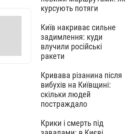
курсують потяги
Київ накриває сильне
задимлення: куди
влучили російські
ракети
Кривава різанина після
вибухів на Київщині:
скільки людей
постраждало
Крики і смерть під
завалами: в Києві