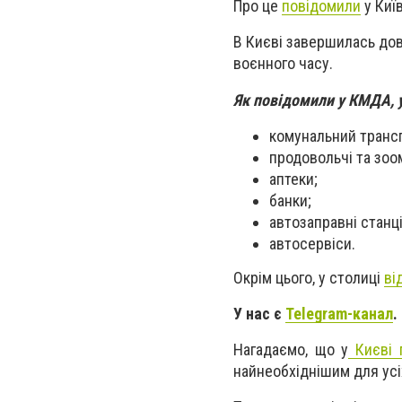
Про це
повідомили
у Київ
В Києві завершилась дов
воєнного часу.
Як повідомили у КМДА, 
комунальний транс
продовольчі та зоо
аптеки;
банки;
автозаправні станці
автосервіси.
Окрім цього, у столиці
ві
У нас є
Telegram-канал
.
Нагадаємо, що у
Києві 
найнеобхіднішим для усіх