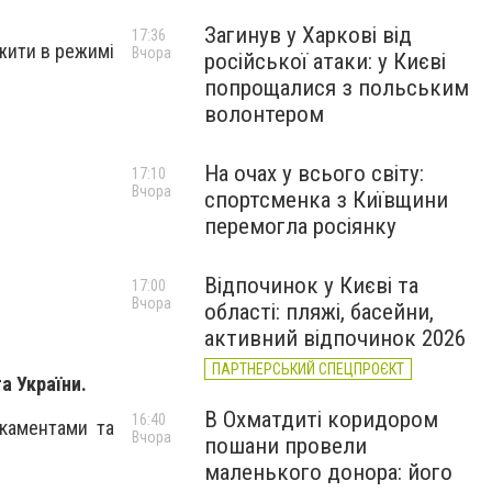
Загинув у Харкові від
17:36
жити в режимі
Вчора
російської атаки: у Києві
попрощалися з польським
волонтером
На очах у всього світу:
17:10
Вчора
спортсменка з Київщини
перемогла росіянку
Відпочинок у Києві та
17:00
Вчора
області: пляжі, басейни,
активний відпочинок 2026
ПАРТНЕРСЬКИЙ СПЕЦПРОЄКТ
та України.
В Охматдиті коридором
16:40
каментами та
Вчора
пошани провели
маленького донора: його