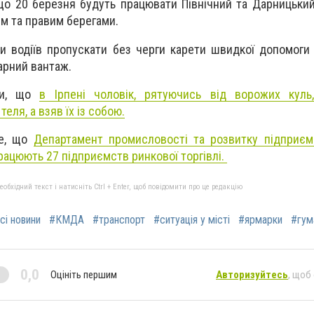
 що 20 березня будуть працювати Північний та Дарницьки
м та правим берегами.
 водіїв пропускати без черги карети швидкої допомоги 
арний вантаж.
ли, що
в Ірпені чоловік, рятуючись від ворожих куль
еля, а взяв їх із собою.
те, що
Департамент промисловості та розвитку підприє
працюють 27 підприємств ринкової торгівлі.
бхідний текст і натисніть Ctrl + Enter, щоб повідомити про це редакцію
сі новини
#КМДА
#транспорт
#ситуація у місті
#ярмарки
#гум
0,0
Оцініть першим
Авторизуйтесь
, щоб