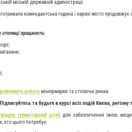
ській міській державній адміністрації.
готривала комендантська година і наразі місто продовжує 
у столиці працюють:
порт;
магазини;
ї;
дновлюють роботу
мініярмарки та столичні ринки.
 Підписуйтесь та будьте в курсі всіх подій Києва, регіону 
працює гуманітарний штаб
для забезпечення їжею, меди
, хто цього потребує.