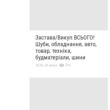
Застава/Викуп ВСЬОГО!
Шуби, обладнання, авто,
товар, техніка,
будматеріали, шини
764
18:00, 20 липня