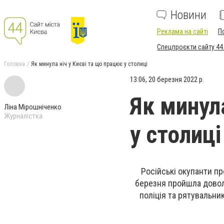
Новини
Реклама на сайті
П
Спецпроєкти сайту 44
Головна
Як минула ніч у Києві та що працює у столиці
13:06, 20 березня 2022 р.
Як минул
Ліна Мірошніченко
Журналістка
у столиці
Російські окупанти пр
березня пройшла довол
поліція та рятувальни