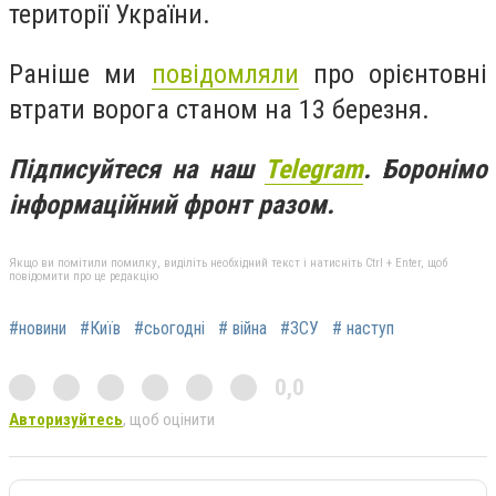
території України.
Раніше ми
повідомляли
про орієнтовні
втрати ворога станом на 13 березня.
Підписуйтеся на наш
Telegram
. Боронімо
інформаційний фронт разом.
Якщо ви помітили помилку, виділіть необхідний текст і натисніть Ctrl + Enter, щоб
повідомити про це редакцію
#новини
#Київ
#сьогодні
# війна
#ЗСУ
# наступ
0,0
Авторизуйтесь
, щоб оцінити