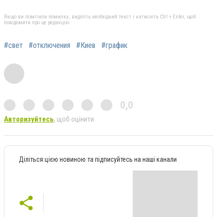
Якщо ви помітили помилку, виділіть необхідний текст і натисніть Ctrl + Enter, щоб
повідомити про це редакцію
#свет
#отключения
#Киев
#график
0,0
Авторизуйтесь
, щоб оцінити
Діліться цією новиною та підписуйтесь на наші канали