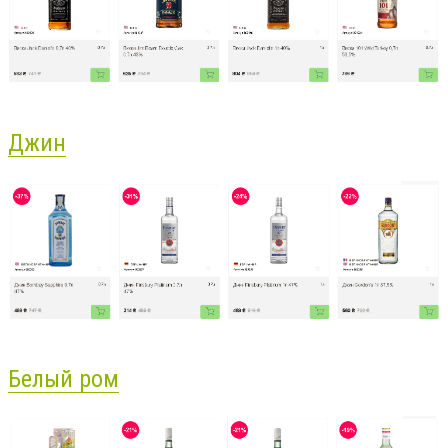
Джин
Белый ром