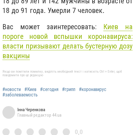
18 до 89 лет и 142 мужчины в возрасте от
18 до 91 года. Умерли 7 человек.
Вас может заинтересовать:
Киев на
пороге новой вспышки коронавируса:
власти призывают делать бустерную дозу
вакцины
Якщо ви помітили помилку, виділіть необхідний текст і натисніть Ctrl + Enter, щоб
повідомити про це редакцію
#новости
#Киев
#сегодня
#грипп
#коронавирус
#заболеваемость
Інна Черенкова
Главный редактор 44.ua
0,0