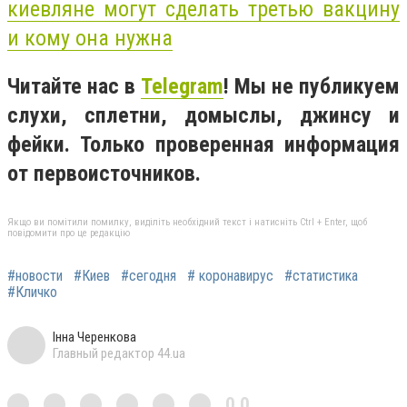
киевляне могут сделать третью вакцину
и кому она нужна
Читайте нас в
Telegram
! Мы не публикуем
слухи, сплетни, домыслы, джинсу и
фейки. Только проверенная информация
от первоисточников.
Якщо ви помітили помилку, виділіть необхідний текст і натисніть Ctrl + Enter, щоб
повідомити про це редакцію
#новости
#Киев
#сегодня
# коронавирус
#статистика
#Кличко
Інна Черенкова
Главный редактор 44.ua
0,0