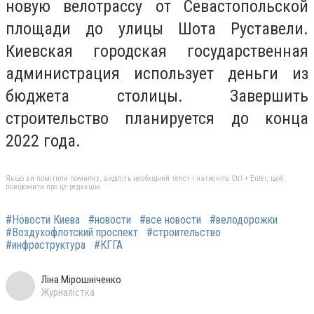
новую велотрассу от Севастопольской
площади до улицы Шота Руставели.
Киевская городская государственная
администрация использует деньги из
бюджета столицы. Завершить
строительство планируется до конца
2022 года.
Якщо ви помітили помилку, виділіть необхідний текст і натисніть Ctrl + Enter, щоб
повідомити про це редакцію
#Новости Киева
#новости
#все новости
#велодорожки
#Воздухофлотский проспект
#строительство
#инфраструктура
#КГГА
Ліна Мірошніченко
Журналістка