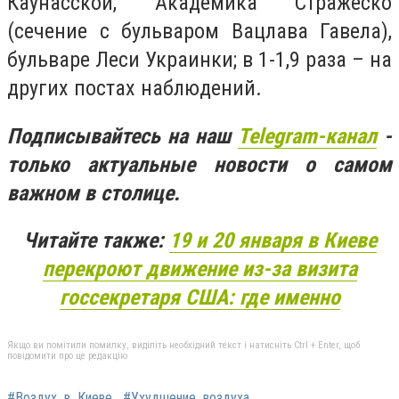
Каунасской, Академика Стражеско
(сечение с бульваром Вацлава Гавела),
бульваре Леси Украинки; в 1-1,9 раза – на
других постах наблюдений.
Подписывайтесь на наш
Telegram-канал
-
только актуальные новости о самом
важном в столице.
Читайте также:
19 и 20 января в Киеве
перекроют движение из-за визита
госсекретаря США: где именно
Якщо ви помітили помилку, виділіть необхідний текст і натисніть Ctrl + Enter, щоб
повідомити про це редакцію
#Воздух_в_Киеве
#Ухудшение_воздуха