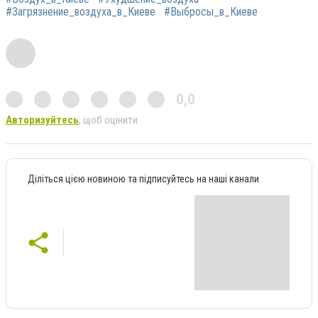
#Загрязнение_воздуха_в_Киеве
#Выбросы_в_Киеве
0,0
Авторизуйтесь
, щоб оцінити
Діліться цією новиною та підписуйтесь на наші канали