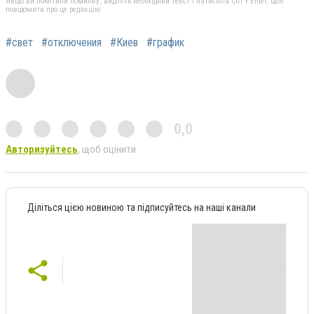
Якщо ви помітили помилку, виділіть необхідний текст і натисніть Ctrl + Enter, щоб
повідомити про це редакцію
#свет
#отключения
#Киев
#график
0,0
Авторизуйтесь
, щоб оцінити
Діліться цією новиною та підписуйтесь на наші канали