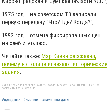
Кировоградская и Сумская области УССР;
1975 год – на советском ТВ записали
первую передачу "Что? Где? Когда?";
1992 год – отмена фиксированных цен
на хлеб и молоко.
Читайте также:
Мэр Киева рассказал,
почему в столице исчезают исторические
здания
.
Якщо ви помітили помилку, виділіть необхідний текст і натисніть Ctrl + Enter, щоб
повідомити про це редакцію
#праздники
#именины
#памятные даты