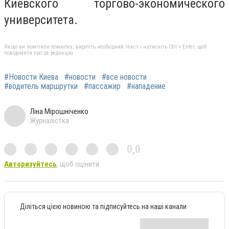
Киевского торгово-экономического
университета.
Якщо ви помітили помилку, виділіть необхідний текст і натисніть Ctrl + Enter, щоб
повідомити про це редакцію
#Новости Киева
#новости
#все новости
#водитель маршрутки
#пассажир
#нападение
Ліна Мірошніченко
Журналістка
0,0
Авторизуйтесь
, щоб оцінити
Діліться цією новиною та підписуйтесь на наші канали