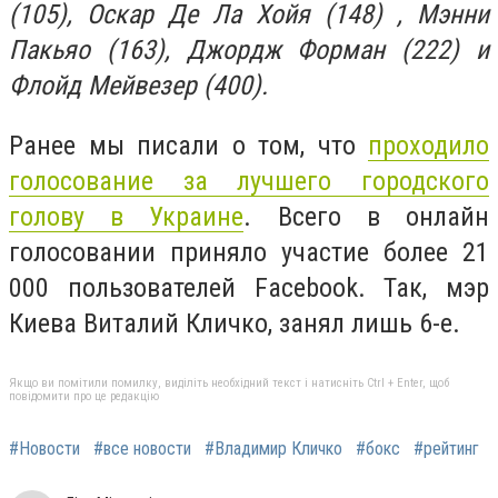
(105), Оскар Де Ла Хойя (148) , Мэнни
Пакьяо (163), Джордж Форман (222) и
Флойд Мейвезер (400).
Ранее мы писали о том, что
проходило
голосование за лучшего городского
голову в Украине
. Всего в онлайн
голосовании приняло участие более 21
000 пользователей Facebook. Так, мэр
Киева Виталий Кличко, занял лишь 6-е.
Якщо ви помітили помилку, виділіть необхідний текст і натисніть Ctrl + Enter, щоб
повідомити про це редакцію
#Новости
#все новости
#Владимир Кличко
#бокс
#рейтинг