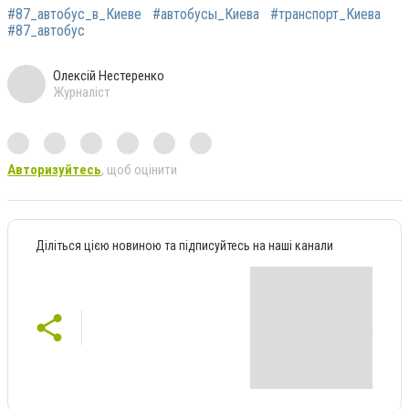
#87_автобус_в_Киеве
#автобусы_Киева
#транспорт_Киева
#87_автобус
Олексій Нестеренко
Журналіст
Авторизуйтесь
, щоб оцінити
Діліться цією новиною та підписуйтесь на наші канали