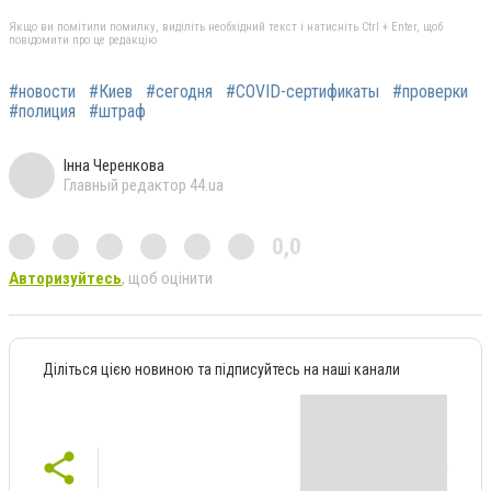
Якщо ви помітили помилку, виділіть необхідний текст і натисніть Ctrl + Enter, щоб
повідомити про це редакцію
#новости
#Киев
#сегодня
#COVID-сертификаты
#проверки
#полиция
#штраф
Інна Черенкова
Главный редактор 44.ua
0,0
Авторизуйтесь
, щоб оцінити
Діліться цією новиною та підписуйтесь на наші канали