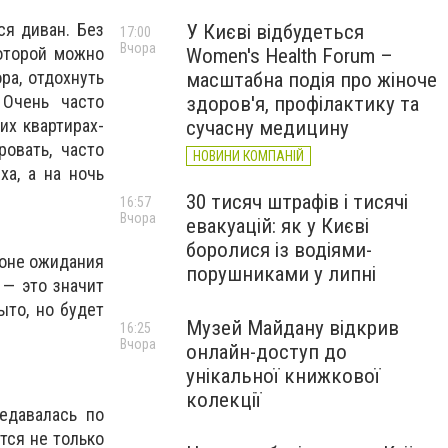
ся диван. Без
У Києві відбудеться
17:00
Вчора
которой можно
Women's Health Forum –
ра, отдохнуть
масштабна подія про жіноче
 Очень часто
здоров'я, профілактику та
их квартирах-
сучасну медицину
ровать, часто
НОВИНИ КОМПАНІЙ
а, а на ночь
30 тисяч штрафів і тисячі
16:57
Вчора
евакуацій: як у Києві
боролися із водіями-
зоне ожидания
порушниками у липні
— это значит
ыто, но будет
Музей Майдану відкрив
16:25
Вчора
онлайн-доступ до
унікальної книжкової
колекції
едавалась по
тся не только