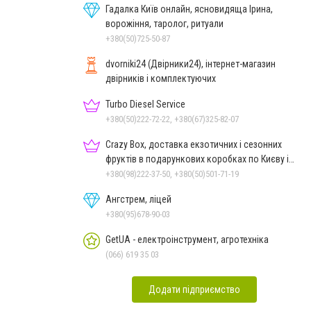
Гадалка Київ онлайн, ясновидяща Ірина,
ворожіння, таролог, ритуали
+380(50)725-50-87
dvorniki24 (Двірники24), інтернет-магазин
двірників і комплектуючих
Turbo Diesel Service
+380(50)222-72-22, +380(67)325-82-07
Crazy Box, доставка екзотичних і сезонних
фруктів в подарункових коробках по Києву і
Україні
+380(98)222-37-50, +380(50)501-71-19
Ангстрем, ліцей
+380(95)678-90-03
GetUA - електроінструмент, агротехніка
(066) 619 35 03
Додати підприємство