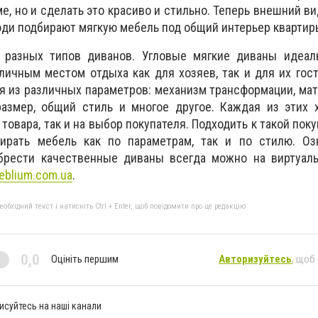
е, но и сделать это красиво и стильно. Теперь внешний ви
юди подбирают мягкую мебель под общий интерьер квартир
 разных типов диванов. Угловые мягкие диваны идеал
личным местом отдыха как для хозяев, так и для их гос
 из различных параметров: механизм трансформации, мат
размер, общий стиль и многое другое. Каждая из этих 
 товара, так и на выбор покупателя. Подходить к такой пок
ирать мебель как по параметрам, так и по стилю. Оз
рести качественные диваны всегда можно на виртуаль
eblium.com.ua
.
бхідний текст і натисніть Ctrl + Enter, щоб повідомити про це редакцію
0,0
Оцініть першим
Авторизуйтесь
, щоб
исуйтесь на наші канали