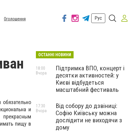
Рус
Оголошення
ОСТАННІ НОВИНИ
иван
Підтримка ВПО, концерт і
18:00
Вчора
десятки активностей: у
Києві відбудеться
масштабний фестиваль
и обязательно
Від собору до дзвіниці:
17:30
кциональна и
Вчора
Софію Київську можна
т прекрасным
дослідити не виходячи з
нимать пищу в
дому