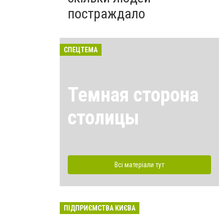
постраждало
СПЕЦТЕМА
Темная сторона
столицы
Всі матеріали тут
ПІДПРИЄМСТВА КИЄВА