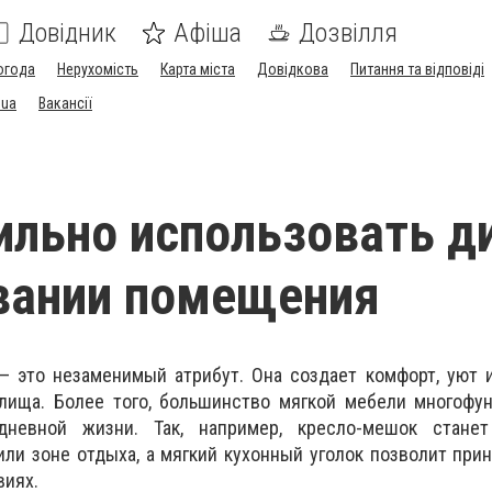
Довідник
Афіша
Дозвілля
огода
Нерухомість
Карта міста
Довідкова
Питання та відповіді
.ua
Вакансії
ильно использовать д
вании помещения
— это незаменимый атрибут. Она создает комфорт, уют 
лища. Более того, большинство мягкой мебели многофун
дневной жизни. Так, например, кресло-мешок стане
ли зоне отдыха, а мягкий кухонный уголок позволит при
виях.