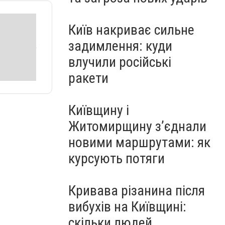
Київ накриває сильне
задимлення: куди
влучили російські
ракети
Київщину і
Житомирщину з’єднали
новими маршрутами: як
курсують потяги
Кривава різанина після
вибухів на Київщині:
скільки людей