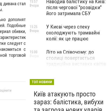
Наводив балістику на Київ:
15:57
д дивана стал
Вчора
після чергової "розвідки"
ы.
його затримала СБУ
ьно дополнят
тей. Подобные
У Києві через спеку
15:25
ериал обивки,
Вчора
охолоджують трамвайні
характеристик
колії: як це працює
упке следует с
накомиться с
Літо на Співочому: до
15:00
ной торговой
Вчора
столиці повертається
традиційна виставка квітів
НОВИНИ КОМПАНІЙ
ТОП НОВИНИ
 оцінити
Київ атакують просто
зараз: балістика, вибухи
та загроза нових ударів