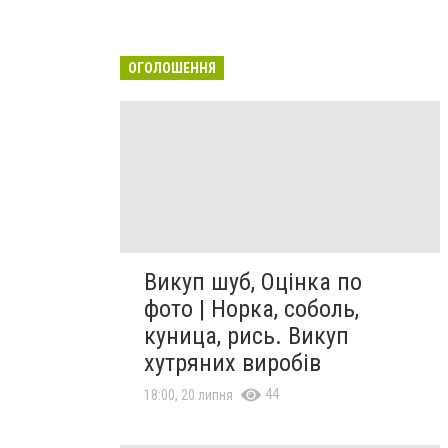
ОГОЛОШЕННЯ
Викуп шуб, Оцінка по
фото | Норка, соболь,
куница, рись. Викуп
хутряних виробів
44
18:00, 20 липня