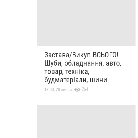
Застава/Викуп ВСЬОГО!
Шуби, обладнання, авто,
товар, техніка,
будматеріали, шини
764
18:00, 20 липня