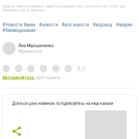
Якщо ви помітили помилку, виділіть необхідний текст і натисніть Ctrl + Enter, щоб
повідомити про це редакцію
#Новости Киева
#новости
#все новости
#водовод
#авария
#Киевводоканал
Ліна Мірошніченко
Журналістка
0,0
Авторизуйтесь
, щоб оцінити
Діліться цією новиною та підписуйтесь на наші канали