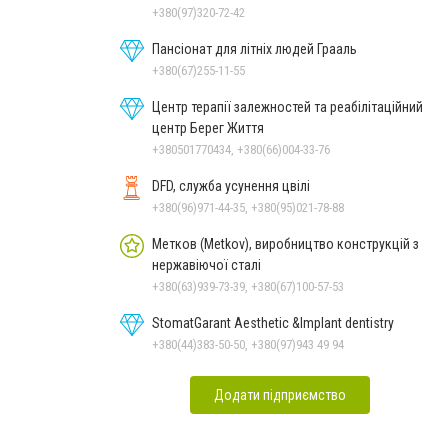
+380(97)320-72-42
Пансіонат для літніх людей Грааль
+380(67)255-11-55
Центр терапії залежностей та реабілітаційний
центр Берег Життя
+380501770434, +380(66)004-33-76
DFD, служба усунення цвілі
+380(96)971-44-35, +380(95)021-78-88
Метков (Metkov), виробництво конструкцій з
нержавіючої сталі
+380(63)939-73-39, +380(67)100-57-53
StomatGarant Aesthetic &Implant dentistry
+380(44)383-50-50, +380(97)943 49 94
Додати підприємство