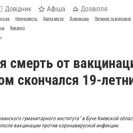
Довідник
Афіша
Дозвілля
огода
Нерухомість
Карта міста
Довідкова
Питання та відповіді
.ua
Вакансії
нт
я смерть от вакцинац
ом скончался 19-летн
раинского гуманитарного института" в Буче Киевской облас
 после вакцинации против коронавирусной инфекции.