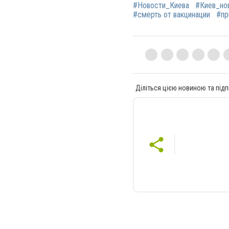
#Новости_Киева
#Киев_но
#смерть от вакцинации
#пр
Діліться цією новиною та підп