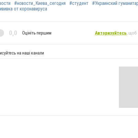
вости
#новости_Киева_сегодня
#студент
#Украинский гуманита
ививка от коронавируса
0,0
Оцініть першим
Авторизуйтесь
, щоб
исуйтесь на наші канали