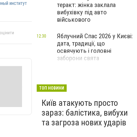
рный институт
теракт: жінка заклала
вибухівку під авто
військового
 оцінити
Яблучний Спас 2026 у Києві:
12:30
дата, традиції, що
освячують і головні
заборони свята
ТОП НОВИНИ
Київ атакують просто
зараз: балістика, вибухи
та загроза нових ударів