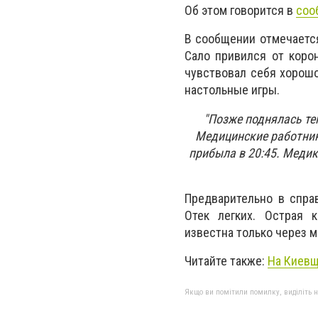
Об этом говорится в
соо
В сообщении отмечается
Сало привился от коро
чувствовал себя хорошо
настольные игры.
"
Позже поднялась тем
Медицинские работник
прибыла в 20:45. Меди
Предварительно в спра
Отек легких. Острая к
известна только через 
Читайте также:
На Киевщ
Якщо ви помітили помилку, виділіть нео