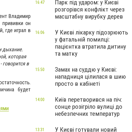
Парк під ударом: у Києві
16:47
розгорівся конфлікт через
масштабну вирубку дерев
дент Владимир
е прививки он
, где играл в
У Києві лікарку підозрюють
16:06
у фатальній помилці:
пацієнтка втратила дитину
и дыхание.
та матку
ой, которая
, - говорится в
Замах на суддю у Києві:
15:50
нападниця цілилася в шию
остаточность.
просто в кабінеті
ричина будет
Київ перетворився на піч:
14:00
сонце розігріло вулиці до
лями
небезпечних температур
У Києві готували новий
13:31