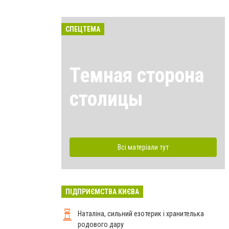
СПЕЦТЕМА
Темная сторона
столицы
Всі матеріали тут
ПІДПРИЄМСТВА КИЄВА
Наталіна, сильний езотерик і хранителька
родового дару