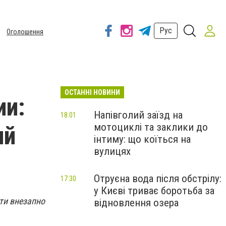
Рус
Оголошення
ОСТАННІ НОВИНИ
ии:
Напівголий заїзд на
18:01
мотоциклі та заклики до
ий
інтиму: що коїться на
вулицях
Отруєна вода після обстрілу:
17:30
у Києві триває боротьба за
ти внезапно
відновлення озера