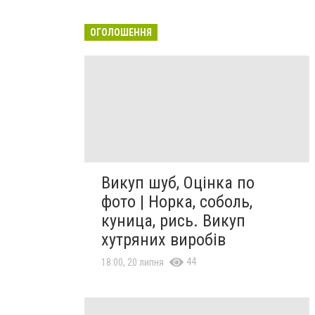
ОГОЛОШЕННЯ
Викуп шуб, Оцінка по
фото | Норка, соболь,
куница, рись. Викуп
хутряних виробів
44
18:00, 20 липня