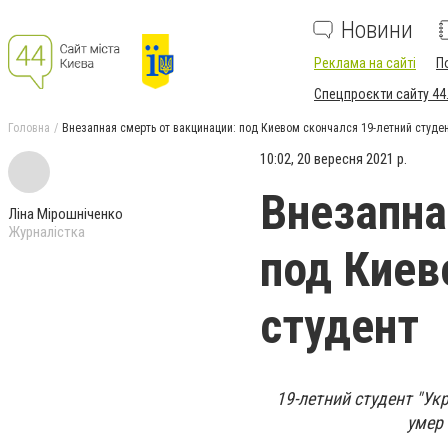
Новини
Реклама на сайті
П
Спецпроєкти сайту 44
Головна
Внезапная смерть от вакцинации: под Киевом скончался 19-летний студе
10:02, 20 вересня 2021 р.
Внезапна
Ліна Мірошніченко
Журналістка
под Киев
студент
19-летний студент "Ук
умер