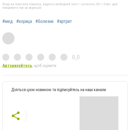
Якщо ви помітили помилку, виділіть необхідний текст і натисніть Ctrl + Enter, щоб
повідомити про це редакцію
#мед
#корица
#болезни
#артрит
0,0
Авторизуйтесь
, щоб оцінити
Діліться цією новиною та підписуйтесь на наші канали