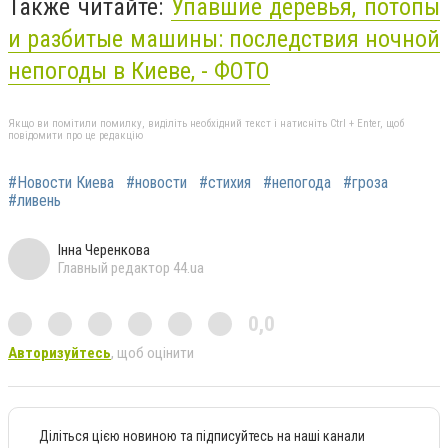
Также читайте:
Упавшие деревья, потопы
и разбитые машины: последствия ночной
непогоды в Киеве, - ФОТО
Якщо ви помітили помилку, виділіть необхідний текст і натисніть Ctrl + Enter, щоб
повідомити про це редакцію
#Новости Киева
#новости
#стихия
#непогода
#гроза
#ливень
Інна Черенкова
Главный редактор 44.ua
0,0
Авторизуйтесь
, щоб оцінити
Діліться цією новиною та підписуйтесь на наші канали