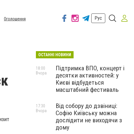
Рус
Оголошення
ОСТАННІ НОВИНИ
Підтримка ВПО, концерт і
18:00
Вчора
десятки активностей: у
ск
Києві відбудеться
масштабний фестиваль
Від собору до дзвіниці:
17:30
Вчора
Софію Київську можна
изит
дослідити не виходячи з
дому