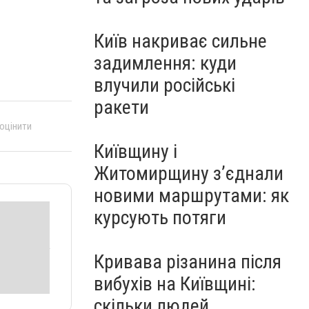
Київ накриває сильне
задимлення: куди
влучили російські
ракети
 оцінити
Київщину і
Житомирщину з’єднали
новими маршрутами: як
курсують потяги
Кривава різанина після
вибухів на Київщині:
скільки людей