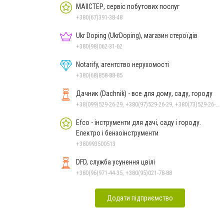
МАІІСТЕР, сервіс побутових послуг
+380(67)391-38-48
Ukr Doping (UkrDoping), магазин стероїдів
+380(98)062-31-62
Notarify, агентство нерухомості
+380(68)858-88-85
Дачник (Dachnik) - все для дому, саду, городу
+38(099)529-26-29, +380(97)529-26-29, +380(73)529-26-29
Efco - інструменти для дачі, саду і городу.
Електро і бензоінструменти
+380993500513
DFD, служба усунення цвілі
+380(96)971-44-35, +380(95)021-78-88
Додати підприємство