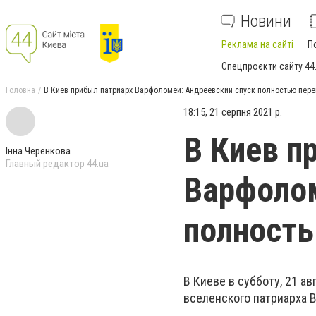
Новини
Реклама на сайті
П
Спецпроєкти сайту 44
Головна
В Киев прибыл патриарх Варфоломей: Андреевский спуск полностью пер
18:15, 21 серпня 2021 р.
В Киев п
Інна Черенкова
Главный редактор 44.ua
Варфолом
полност
В Киеве в субботу, 21 а
вселенского патриарха 