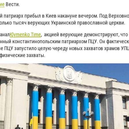
ие
Вести.
ий патриарх прибыл в Киев накануне вечером. Под Верховн
олько тысяч верующих Украинской православной церкви.
канал
Klymenko Time
, акцией верующие демонстрируют, что
нный константинопольским патриархом ПЦУ. Он фактичес
ие ПЦУ запустило целую череду новых захватов храмов УПЦ
 физические захваты.