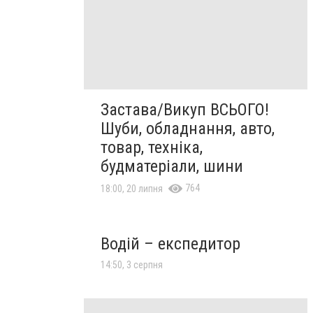
Застава/Викуп ВСЬОГО!
Шуби, обладнання, авто,
товар, техніка,
будматеріали, шини
764
18:00, 20 липня
Водій – експедитор
14:50, 3 серпня