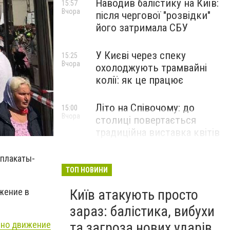
Наводив балістику на Київ:
15:57
Вчора
після чергової "розвідки"
його затримала СБУ
У Києві через спеку
15:25
Вчора
охолоджують трамвайні
колії: як це працює
Літо на Співочому: до
15:00
Вчора
столиці повертається
традиційна виставка квітів
НОВИНИ КОМПАНІЙ
 плакаты-
ТОП НОВИНИ
жение в
Київ атакують просто
зараз: балістика, вибухи
ено движение
та загроза нових ударів