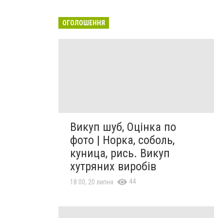
ОГОЛОШЕННЯ
Викуп шуб, Оцінка по
фото | Норка, соболь,
куница, рись. Викуп
хутряних виробів
44
18:00, 20 липня