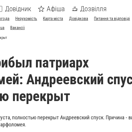
Довідник
Афіша
Дозвілля
огода
Нерухомість
Карта міста
Довідкова
Питання та відповіді
.ua
Вакансії
екрыт
рибыл патриарх
ей: Андреевский спу
ью перекрыт
вгуста, полностью перекрыт Андреевский спуск. Причина - в
Варфоломея.