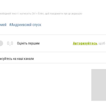
бхідний текст і натисніть Ctrl + Enter, щоб повідомити про це редакцію
омей
#Андреевсикй спуск
0,0
Оцініть першим
Авторизуйтесь
, щоб
исуйтесь на наші канали