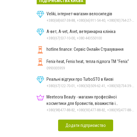
ПІДПРИЄМСТВА КИЄВА
Veliki, інтернет-магазин велосипедів
+380(68)607-38-88, +380(66)911-54-40, +380(93)764-27-28
А-вет, A-vet, Avet, ветеринарна клініка
+380(67)537-10-00, +380 443550100
hotline.finance: Сервіс Онлайн Страхування
Fenix-heat, Fenix heat, тепла підлога ТМ "Fenix"
0993005959
Реальні відгуки про TurboSTO в Києві
+380(67)122-70-01, +380(50)509-62-41, +380(50)734-39-92, +380(97)124-43-38
Meeteora Beauty - магазин професійної
косметики для бровистів, візажистів і
ламімейкерів
+380(98)477-88-82, +380(93)477-88-82, +380(95)477-88-82
Додати підприємство