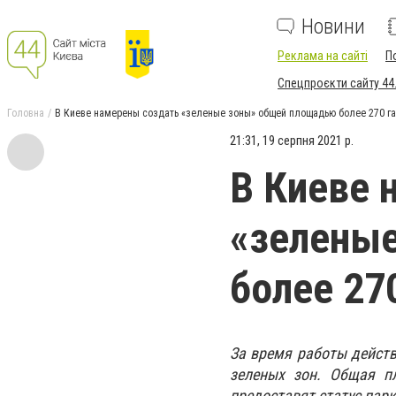
Новини
Реклама на сайті
П
Спецпроєкти сайту 44
Головна
В Киеве намерены создать «зеленые зоны» общей площадью более 270 га
21:31, 19 серпня 2021 р.
В Киеве 
«зелены
более 27
За время работы дейст
зеленых зон. Общая п
предоставят статус парк