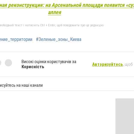
ая реконструкция: на Арсенальной площади появится «су
аллея
бхідний текст і натисніть Ctrl + Enter, щоб повідомити про це редакцію
ение_территории
#Зеленые_зоны_Киева
Високі оцінки користувачів за
Авторизуйтесь
, щоб
Корисність
исуйтесь на наші канали