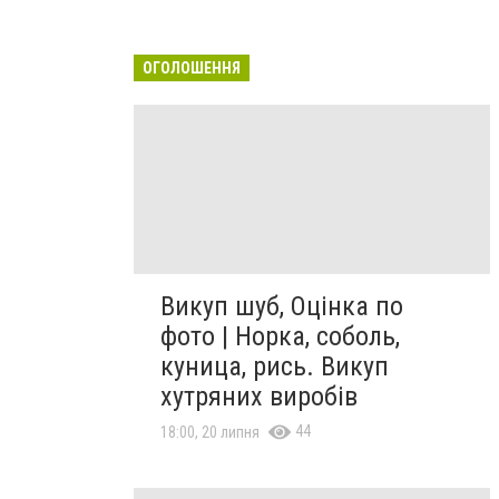
ОГОЛОШЕННЯ
Викуп шуб, Оцінка по
фото | Норка, соболь,
куница, рись. Викуп
хутряних виробів
44
18:00, 20 липня