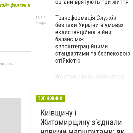
органи врятують три життя
хой» фонтан и
Трансформація Служби
16:17
Вчора
безпеки України в умовах
екзистенційної війни:
баланс між
євроінтеграційними
стандартами та безпековою
стійкістю
 оцінити
Жовтий рівень небезпеки:
16:15
Вчора
мешканців Києва та області
попередили про негоду
ТОП НОВИНИ
Київщину і
Житомирщину з’єднали
новими маршрутами: як