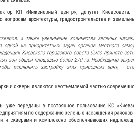
ктор КП «Инженерный центр», депутат Киевсовета, 
о вопросам архитектуры, градостроительства и земельн
скверов, а также увеличение количества зеленых насаж
ся одной из приоритетных задач органов местного само
каденции Киевского городского совета было принято сот
ых зон общей площадью более 270 га. Необходимо закре
тобы исключить застройку этих природных зон», - от
парки и скверы являются неотъемлемой частью современно
ы уже переданы в постоянное пользование КО «Киевзе
едприятиям по содержанию зеленых насаждений районов 
ми и скверами и комплексно обеспечивающих надлежащ