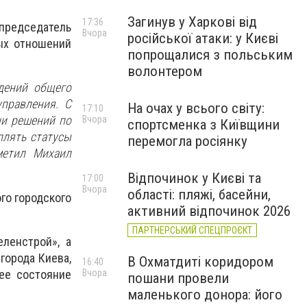
Загинув у Харкові від
17:36
председатель
Вчора
російської атаки: у Києві
ых отношений
попрощалися з польським
волонтером
дений общего
управления. С
На очах у всього світу:
17:10
ни решений по
Вчора
спортсменка з Київщини
плять статусы
перемогла росіянку
метил Михаил
Відпочинок у Києві та
17:00
Вчора
області: пляжі, басейни,
го городского
активний відпочинок 2026
ПАРТНЕРСЬКИЙ СПЕЦПРОЄКТ
ленстрой», а
города Киева,
В Охматдиті коридором
16:40
ее состояние
Вчора
пошани провели
маленького донора: його