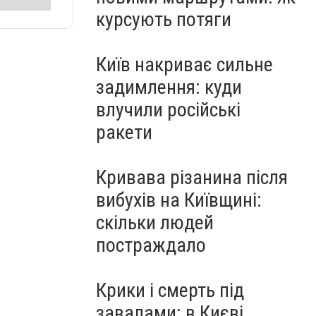
курсують потяги
Київ накриває сильне
задимлення: куди
влучили російські
ракети
Кривава різанина після
вибухів на Київщині:
скільки людей
постраждало
Крики і смерть під
завалами: в Києві