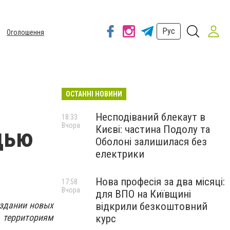
Рус
Оголошення
ОСТАННІ НОВИНИ
Несподіваний блекаут в
18:33
Вчора
Києві: частина Подолу та
дью
Оболоні залишилася без
електрики
Нова професія за два місяці:
17:58
Вчора
для ВПО на Київщині
оздании новых
відкрили безкоштовний
 территориям
курс