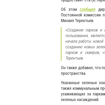
Об этом
сообщил
дире
Постоянной комиссии п
Михаил Терентьев.
«Создание парков и 
пользования, являет
начала работы новой 
созданию новых зелен
парков и скверов, ч
Терентьев.
Он также добавил, что 
пространства.
Указанные зеленые зон
также коммунальным пр
ухаживающих за парка
зеленых насаждений.